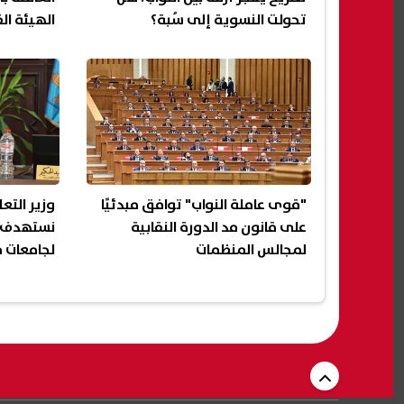
تحولت النسوية إلى سُبة؟
الهيئة ال
"قوى عاملة النواب" توافق مبدئيًا
وزير التعل
على قانون مد الدورة النقابية
لمجالس المنظمات
لجامعات م