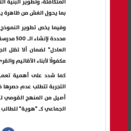
المتكافئة، وتطوير البنية ال
بما يحول الغش من ظاهرة ي
وفيما يخص تطوير النموذج ا
محددة لإن
العادل" لضمان ألا تظل الج
مكفولًا لأبناء الأقاليم والقر
كما شدد على أهمية تعميم 
التجربة تتطلب عدم حصرها 
أصيل من المنهج القومي لكا
الجماعي كـ "هوية" للطالب 