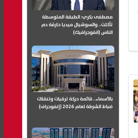
مصطفى بكري: الطبقة المتوسطة
تآكلت.. والسوشيال ميديا حارقة دم
الناس (انفوجرافيك)
بالأسماء.. قائمة حركة ترقيات وتنقلات
ضباط الشرطة لعام 2026 (إنفوجراف)