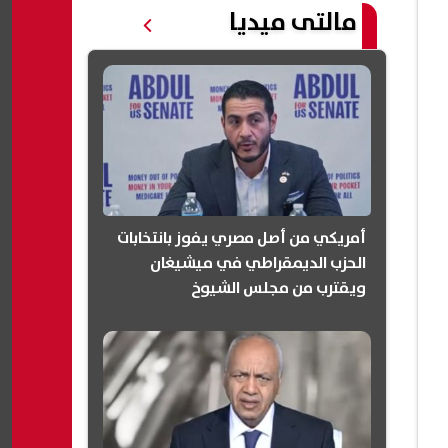
مالتى ميديا
أمريكي من أصل مصري يفوز بانتخابات
الحزب الديمقراطي في ميشيغان
ويقترب من مجلس الشيوخ
(انفوجرافيك)