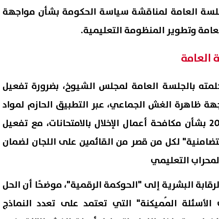
جلسة العامة لمناقشة سياسة الحكومة بشأن مواجهة
عامة وتطوير المنظومة التعليمية.
 العامة
كلمته بالجلسة العامة لمجلس الشيوخ، بضرورة تفعيل
هة ظاهرة الغش الجماعي، عبر التطبيق الحازم لمواد
القانون رقم 205 لسنة 2020 بشأن مكافحة أعمال الإخلال بالامتحانات، مع تفعيل
لتضامنية" لكل من قصر من القائمين على اللجان لضمان
ة مجهولة تصيب مصفاة الزاوية
خطوط المحمول المسجلة باس
 أضرارًا جزئية
2026.. خطوات الاستعلام عبر
لمحراب التعليمي
My NTRA
08 أغسطس, 2026 01:55 م
لرقابة البشرية إلى "الحوكمة الرقمية"، موضحًا أن الحل
 الأسئلة المُميكنة" التي تعتمد على تعدد النماذج