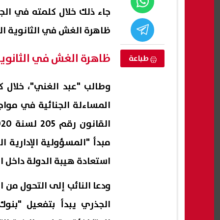
جاء ذلك خلال كلمته في ال
ظاهرة الغش في الثانوية ال
ظاهرة الغش في الثانوية
طباعة
وطالب "عبد الغني"، خلال 
المساءلة الجنائية في مواج
مبدأ "المسؤولية الإدارية ا
تي النصر الأولى
توفيق عبد الحميد يرد على أخبار
مسير
سبب حفل زفافه
تدهور حالته الصحية
وتحدث
استعادة هيبة الدولة داخل ا
08 أغسطس, 2026 01:58 م
08 أغسطس, 2026 01:56 م
ودعا النائب إلى التحول من ا
الجذري يبدأ بتفعيل "بنوك