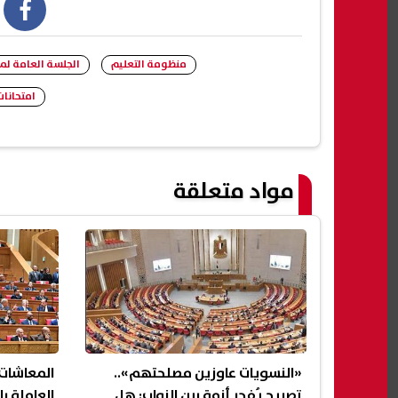
book
منظومة التعليم
الجلسة العامة ل
امتحانات
مواد متعلقة
«النسويات عاوزين مصلحتهم»..
المعاشات
تصريح يُفجر أزمة بين النواب: هل
العاملة ب