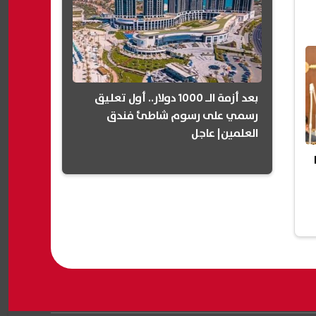
بعد أزمة الـ 1000 دولار.. أول تعليق
رسمي على رسوم شاطئ فندق
العلمين| عاجل
با