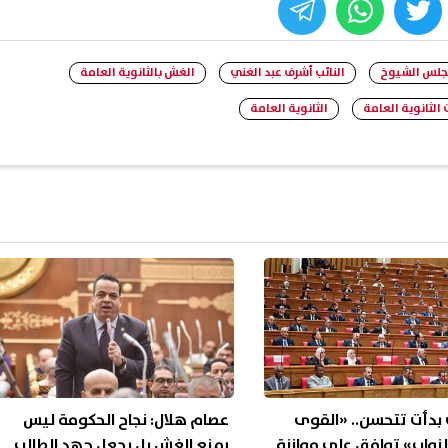
whats
twitter
face
مجلس الشيوخ
النائب أشرف عبد الغني
الغش بالثانوية العامة
 الثانوية العامة
الثانوية العامة
 بدأت تتحسن.. «القوى
عصام هلال: نجاح الحكومة ليس
النواب» توافق على موازنة
بمنع الغش بل بجعل جهد الطالب