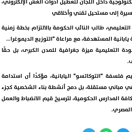
تكنولوجية داخل اللجان لتعطيل أدوات الغش الإلكتروني،
سيرة إلى مستحيل تقني وأخلاقي
لتعليمي، طالب النائب الحكومة بالالتزام بخطة زمنية
شاء الـ 500 مدرسة يابانية المستهدفة، مع مراعاة "التوزيع الديموغرافي
ودة التعليمية ميزة جغرافية للمدن الكبرى، بل حقًا
ى.
فلسفة "التوكاتسو" اليابانية، مؤكدًا أن استدامة
في مباني مستقلة، بل دمج أنشطة بناء الشخصية كجزء
فة المدارس الحكومية، لترسيخ قيم الانضباط والعمل
المصري.