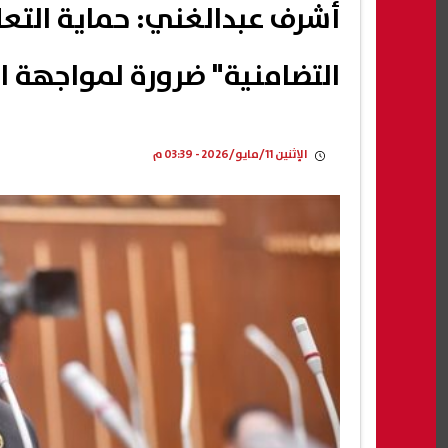
أشرف عبدالغني: حماية التع
التضامنية" ضرورة لمواجهة 
الإثنين 11/مايو/2026 - 03:39 م