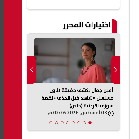
اختيارات المحرر
مك
أمين جمال يكشف حقيقة تناول
الطفلة مكة..
 تطبيق
مسلسل «شاهد قبل الحذف» لقصة
بعد صرف دواء 
سوزي الأردنية (خاص)
08 أغسطس, 2026 02:26 م
08 أغسطس, 2026 02:17 م