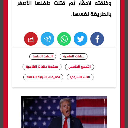
وخنقته لاحقًا، ثم قتلت طفلها الأصغر
بالطريقة نفسها.
whats
twitter
facebook
جنايات القاهرة
النيابة العامة
التجمع الخامس
محكمة جنايات القاهرة
الطب الشرعي
تحقيقات النيابة العامة
شارك