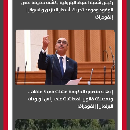
رئيس شعبة المواد البترولية يكشف حقيقة نقص
الوقود وموعد تحريك أسعار البنزين والسولار|
إنفوجراف
إيهاب منصور: الحكومة فشلت في 5 ملفات..
وتعديلات قانون المعاشات على رأس أولويات
البرلمان| إنفوجراف