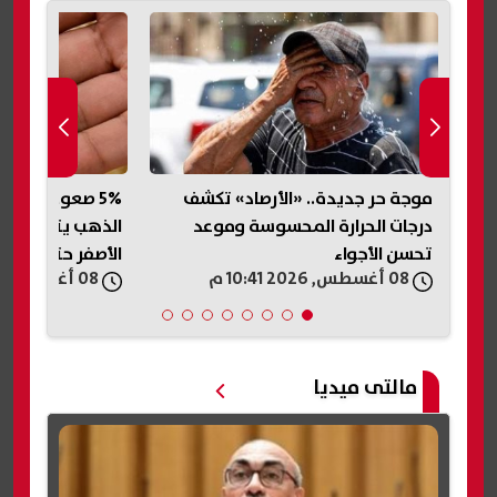
نرو
موجة حر جديدة.. «الأرصاد» تكشف
5% صعودًا أو ه
درجات الحرارة المحسوسة وموعد
الذهب يتوقع است
تحسن الأجواء
الأصفر حتى نهاية
08 أغسطس, 2026 10:41 م
08 أغسطس, 2026 10:34 م
مالتى ميديا