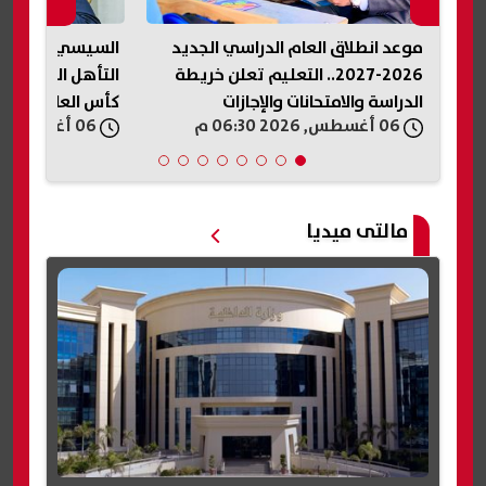
موعد انطلاق العام الدراسي الجديد
السيسي يهنئ نا
ات
2026-2027.. التعليم تعلن خريطة
التأهل التاريخي
الدراسة والامتحانات والإجازات
كأس العالم لكرة ا
06 أغسطس, 2026 06:30 م
06 أغسطس, 2026 06:27 م
مالتى ميديا