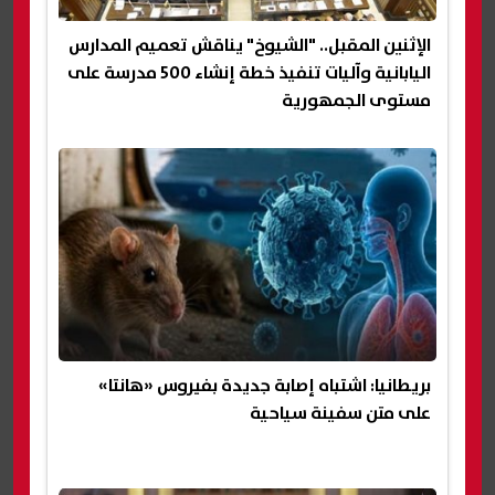
الإثنين المقبل.. "الشيوخ" يناقش تعميم المدارس
اليابانية وآليات تنفيذ خطة إنشاء 500 مدرسة على
مستوى الجمهورية
بريطانيا: اشتباه إصابة جديدة بفيروس «هانتا»
على متن سفينة سياحية