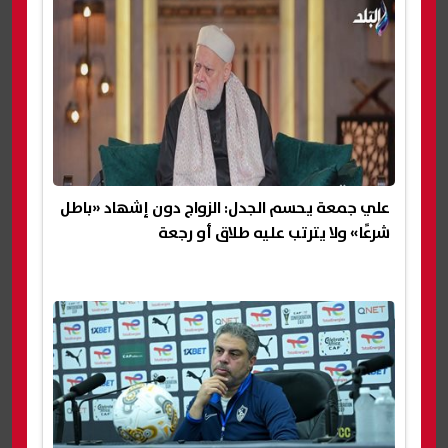
علي جمعة يحسم الجدل: الزواج دون إشهاد «باطل
شرعًا» ولا يترتب عليه طلاق أو رجعة