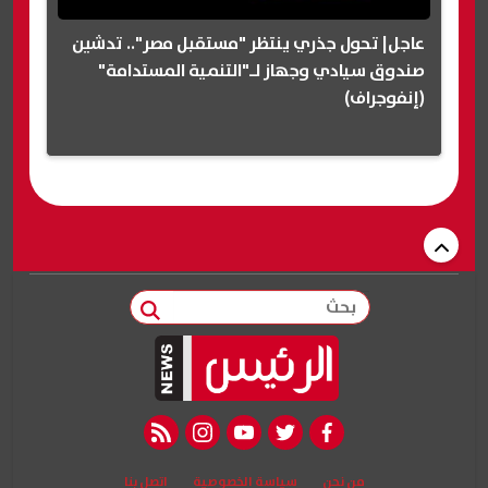
عاجل| تحول جذري ينتظر "مستقبل مصر".. تدشين
صندوق سيادي وجهاز لـ"التنمية المستدامة"
(إنفوجراف)
بحث
rss feed
instagram
youtube
twitter
facebook
من نحن
سياسة الخصوصية
اتصل بنا