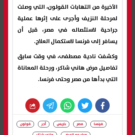
الأخيرة من التهابات القولون، التي وصلت
لمرحلة النزيف وأجرى على إثرها عملية
جراحية لاستئصاله في مصر، قبل أن
يسافر إلى فرنسا لاستكمال العلاج.
وكشفت نادية مصطفى، في وقت سابق
تفاصيل مرض هاني شاكر، ورحلة المعاناة
التي بدأها من مصر وحتى فرنسا.
whats
twitter
facebook
فرنسا
مصر
باريس
أجر
قولون
صراع مع المرض
هاني شاكر