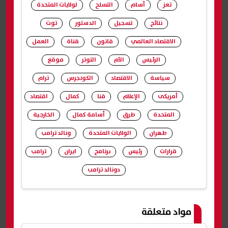
تعز
أسام
التسلح
لولايات المتحدة
نتائج
تسجيل
الدستور
توت
الاقتصاد العالمي
قانون
قناة
العمل
الرئيس
الأم
التوتر
موقع
سياسة
الاقتصاد
الكونجرس
ترام
أمريكى
الإعلام
قنا
كمال
اقتصاد
المتحدة
طرق
أسامة كمال
الخارجية
طهران
الولايات المتحدة
ونالد ترامب
قرارات
رئيس
برنامج
ايران
ترامب
دونالد ترامب
شارك
مواد متعلقة