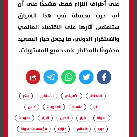
على أطراف النزاع فقط، مشددًا على أن
أي حرب محتملة في هذا السياق
ستنعكس آثارها على الاقتصاد العالمي
والاستقرار الدولي، ما يجعل خيار التصعيد
محفوفًا بالمخاطر على جميع المستويات.
whats
twitter
facebook
المخاطر
الأمريكي
الاستقرار
سكر
ترا
ماسك
العقوبات
كاس
الدولة
قرار
الدول
النزاع
عقوبات
حرب
العالم
جازات
مؤسسات الدولة