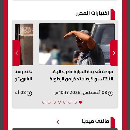
اختيارات المحرر
مصرع شاب غرقًا أثناء محاولته إنقاذ 6
موجة شديدة الحرارة تضرب البلاد
هند رستم.. أسرار
الثلاثاء.. والأرصاد تحذر من الرطوبة
الشرق" وقرار الاع
08 أغسطس, 2026 10:17 م
08 أغسطس, 2026 10:15 م
مالتى ميديا