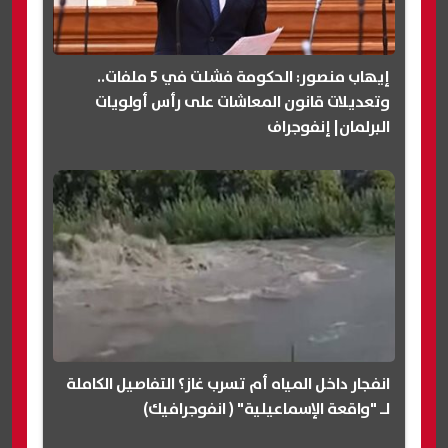
إيهاب منصور: الحكومة فشلت في 5 ملفات..
وتعديلات قانون المعاشات على رأس أولويات
البرلمان| إنفوجراف
انفجار داخل المياه أم تسرب غاز؟ التفاصيل الكاملة
لـ "واقعة الإسماعيلية" ( انفوجرافيك)