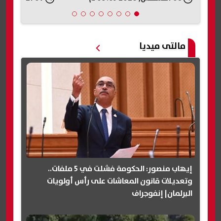
مالتى ميديا
إيهاب منصور: الحكومة فشلت في 5 ملفات..
وتعديلات قانون المعاشات على رأس أولويات
البرلمان| إنفوجراف