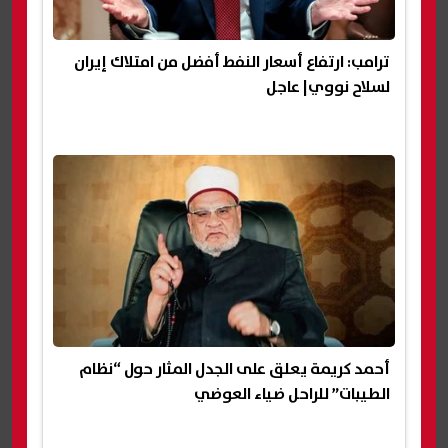
ترامب: ارتفاع أسعار النفط أفضل من امتلاك إيران
لسلاح نووي| عاجل
أحمد كريمة يعلق على الجدل المثار حول “نظام
الطيبات” للراحل ضياء العوضي