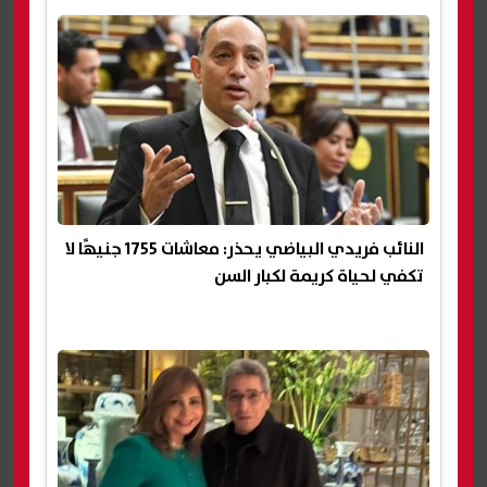
النائب فريدي البياضي يحذر: معاشات 1755 جنيهًا لا
تكفي لحياة كريمة لكبار السن