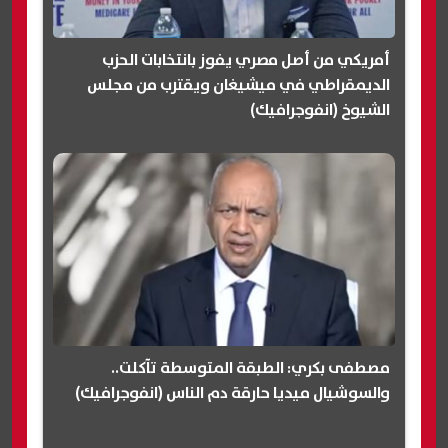
أمريكي من أصل مصري يفوز بانتخابات الحزب
الديمقراطي في ميشيغان ويقترب من مجلس
الشيوخ (انفوجرافيك)
مصطفى بكري: الطبقة المتوسطة تآكلت..
والسوشيال ميديا حارقة دم الناس (انفوجرافيك)