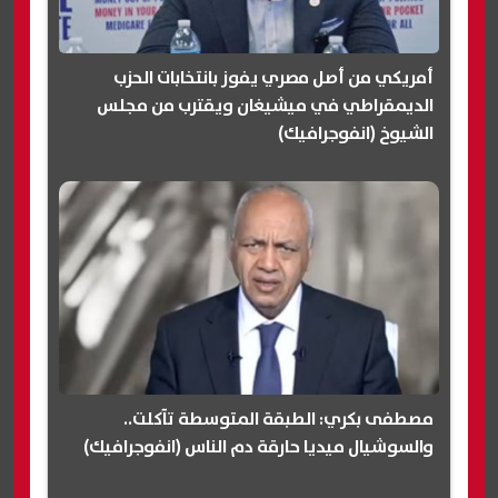
أمريكي من أصل مصري يفوز بانتخابات الحزب
الديمقراطي في ميشيغان ويقترب من مجلس
الشيوخ (انفوجرافيك)
مصطفى بكري: الطبقة المتوسطة تآكلت..
والسوشيال ميديا حارقة دم الناس (انفوجرافيك)