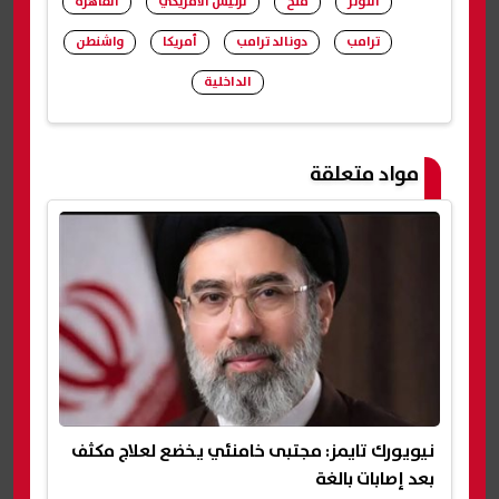
التوتر
منح
لرئيس الأمريكي
القاهرة
ترامب
دونالد ترامب
أمريكا
واشنطن
الداخلية
شارك
مواد متعلقة
نيويورك تايمز: مجتبى خامنئي يخضع لعلاج مكثف
بعد إصابات بالغة