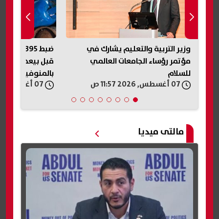
في
ضبط 395 أسطوانة بوتاجاز مدعمة
ي
قبل بيعها في السوق السوداء
تموينيًا في
بالمنوفية
07 أغسطس, 2026 11:56 ص
07 أغسطس, 2026 11:54 ص
مالتى ميديا