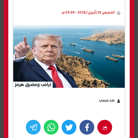
الخميس 23/أبريل/2026 - 05:59 م
ترامب ومضيق هرمز
طه لمعي