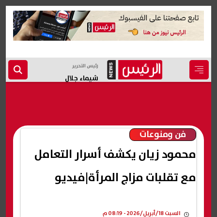
رئيس التحرير
شيماء جلال
فن ومنوعات
محمود زيان يكشف أسرار التعامل
مع تقلبات مزاج المرأة|فيديو
السبت 18/أبريل/2026 - 08:19 م