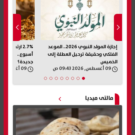
إجازة المولد النبوي 2026.. الموعد
2.7% ارتفاعا في أسعار الذهب خلال
الداخ
العطلة إلى
أسبوع.. هل بدأت موجة صعود
في حاد
جديدة؟
09 أغسطس, 2026 09:41 ص
09 أغسطس, 2026 08:12 ص
مالتى ميديا