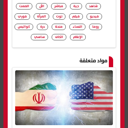
شاهد
جية
مباشر
الآن
الصمت
فيديو
فيلم
توت
المرأة
فوري
روما
النساء
منحة
درة
كواليس
الإعلام
الكاف
ساسي
شارك
مواد متعلقة