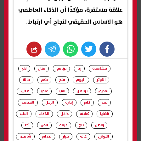
علاقة مستقرة، مؤكدًا أن الذكاء العاطفي
هو الأساس الحقيقي لنجاح أي ارتباط.
whats
twitter
facebook
مشاهدة
زيا
برنامج
فنان
لام
التوتر
اليوم
منح
حكم
حالة
تقديم
تواصل
الي
علي
صعيد
عيد
كام
إدارة
الرجل
التصعيد
قضايا
كشف
داخل
الذكاء
الطب
واصل
تاج
عرفة
الفن
أجا
التوازن
كاف
قرار
صدام
شاهين