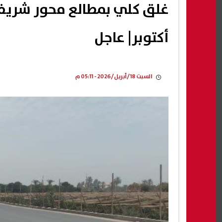
أكتوبر| عاجل
السبت 18/أبريل/2026 - 05:11 م