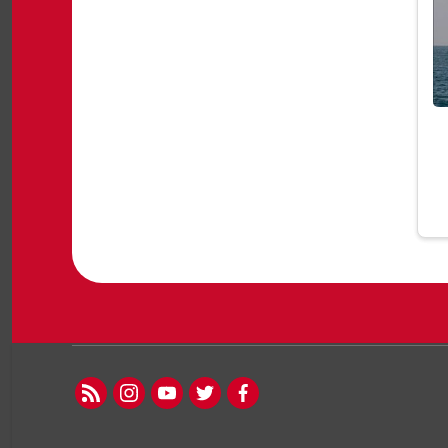
rss feed
instagram
youtube
twitter
facebook