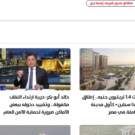
مطالع محور شريف إسماعيل
باستثمارات 1.4 تريليون جنيه.. إطلاق
خالد أبو بكر: حرية ارتداء النقاب
ا سباين» كأول مدينة
مكفولة.. وتقييد دخوله ببعض
املة في مصر
الأماكن ضرورة لحماية الأمن العام