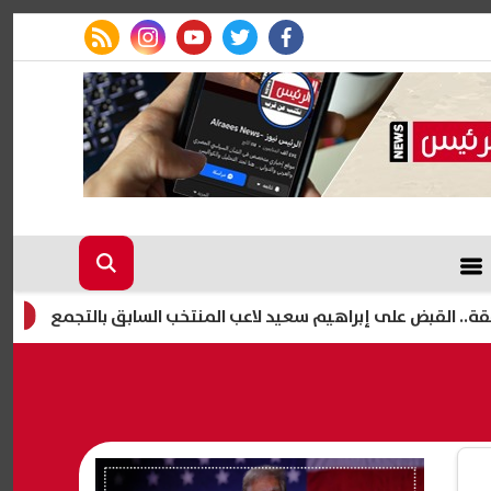
rss feed
instagram
youtube
twitter
facebook
ض على إبراهيم سعيد لاعب المنتخب السابق بالتجمع
المولد النبوي الشريف 2026..