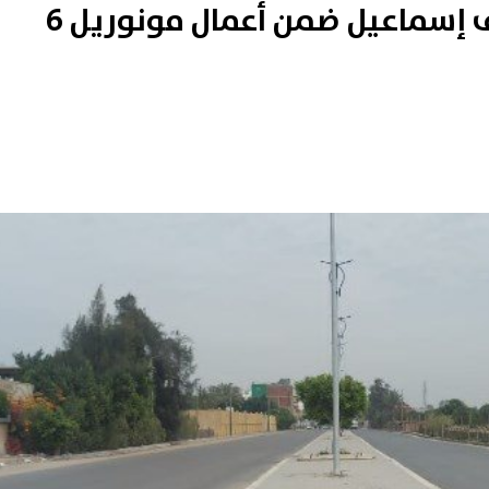
غلق كلي بمطالع محور شريف إسماعيل ضمن أعمال مونوريل 6