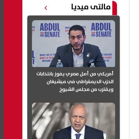
مالتى ميديا
أمريكي من أصل مصري يفوز بانتخابات
الحزب الديمقراطي في ميشيغان
ويقترب من مجلس الشيوخ
(انفوجرافيك)