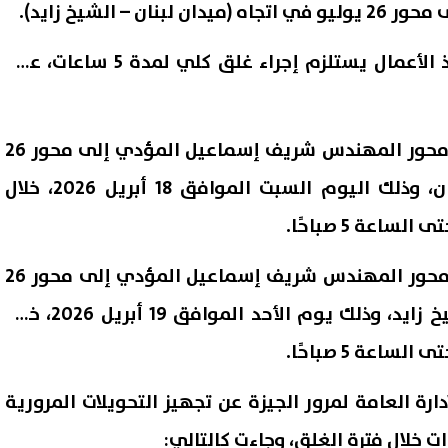
 – الشيخ زايد).
وأوضحت المحافظة أن تنفيذ الأعمال يستلزم إجراء غلق كلي لمدة 5 ساعات، على
المرحلة الأولى: غلق مطلع محور المهندس شريف إسماعيل المؤدي إلى محور 26
يوليو في اتجاه ميدان لبنان، وذلك اليوم السبت الموافق 18 أبريل 2026، خلال
المرحلة الثانية: غلق مطلع محور المهندس شريف إسماعيل المؤدي إلى محور 26
م الآن.. نتيجة المرحلة الأولى
تنبيه مهم من التموين لملايي
يوليو في اتجاه مدينة الشيخ زايد، وذلك يوم الأحد الموافق 19 أبريل 2026، خلال
ق القبول لرياض الأطفال والأول
المواطنين عند اكتشاف التلاعب
202 بالأزهر
الأسعار والأوزان.. مالقصة؟
07 أغسطس, 2026 09:09 م
ارة العامة لمرور الجيزة عن تجهيز التحويلات المرورية
ت خلال فترة الغلق، وجاءت كالتالي: