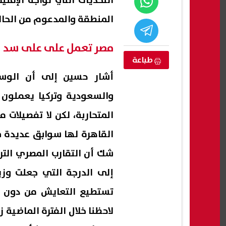
التحديات التي تواجه الإقل
المنطقة والمدعوم من الحال
مصر تعمل على على سد ا
طباعة
أشار حسين إلى أن الوساط
والسعودية وتركيا يعملون 
المتحاربة، لكن لا تفصيلات 
القاهرة لها سوابق عديدة في
ا.. موعد وشروط
عاجل| زيادة 1.2 مليار دولار في
أمري
شك أن التقارب المصري الترك
2026
الاحتياطي الأجنبي خلال شهر واحد
الحز
إلى الدرجة التي جعلت وزير
ويقت
06 أغسطس, 2026 05:17 م
06 أغسطس, 2026 05:13 م
تستطيع التعايش من دون خل
لاحظنا خلال الفترة الماضية 