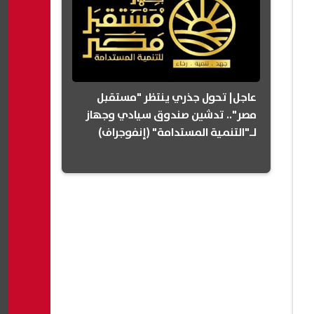
عاجل| تحول جذري ينتظر "مستقبل
مصر".. تدشين صندوق سيادي وجهاز
لـ"التنمية المستدامة" (إنفوجراف)