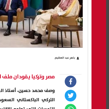
باهر عبد العظيم
مصر وتركيا يقودان ملف ا
وصف محمد حسين، أستاذ الع
التركي الباكستاني السعو