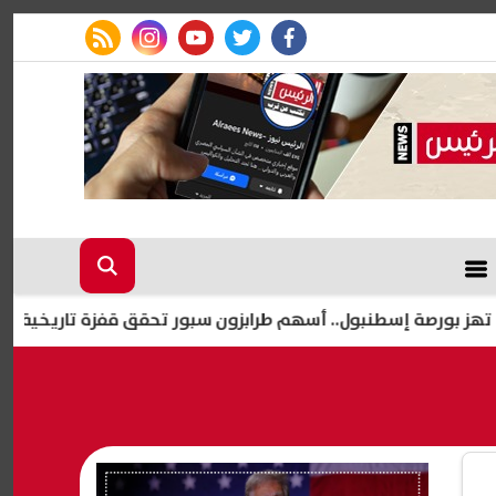
rss feed
instagram
youtube
twitter
facebook
إسطنبول.. أسهم طرابزون سبور تحقق قفزة تاريخية
أزمة غ