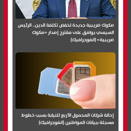
صكوك ضريبية جديدة لخفض تكلفة الدين.. الرئيس
السيسي يوافق على مقترح إصدار «صكوك
ضريبية» (انفوجرافيك)
إحالة شركات المحمول الأربع للنيابة بسبب خطوط
مسجلة ببيانات المواطنين (انفوجرافيك)