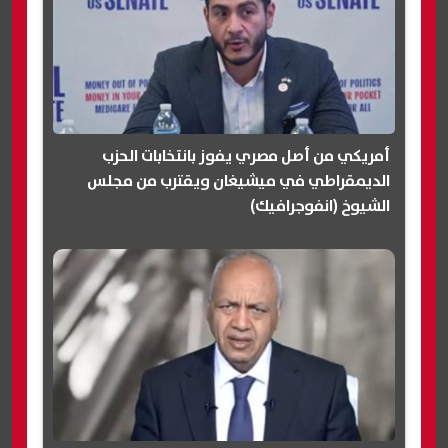
أمريكي من أصل مصري يفوز بانتخابات الحزب
الديمقراطي في ميشيغان ويقترب من مجلس
الشيوخ (انفوجرافيك)