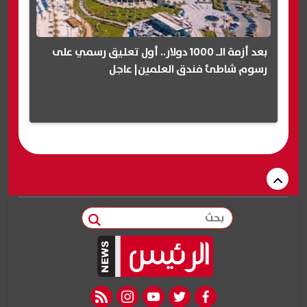
بعد أزمة الـ 1000 دولار.. أول تعليق رسمي على
رسوم شاطئ فندق العلمين| عاجل
بحث
rss feed
instagram
youtube
twitter
facebook