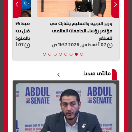
وزير التربية والتعليم يشارك في
ضبط 395 أس
مؤتمر رؤساء الجامعات العالمي
قبل بيعها في ال
للسلام
بالمنوفية
07 أغسطس, 2026 11:57 ص
07 أغسطس, 2026 11:56 ص
مالتى ميديا