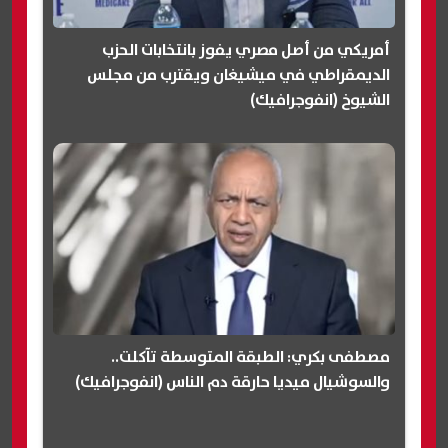
أمريكي من أصل مصري يفوز بانتخابات الحزب
الديمقراطي في ميشيغان ويقترب من مجلس
الشيوخ (انفوجرافيك)
مصطفى بكري: الطبقة المتوسطة تآكلت..
والسوشيال ميديا حارقة دم الناس (انفوجرافيك)