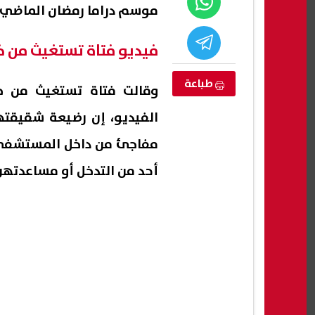
موسم دراما رمضان الماضي.
فيديو فتاة تستغيث من
طباعة
وقالت فتاة تستغيث من
مفاجئ من داخل المستشفى، 
أحد من التدخل أو مساعدتهن
 ببورسعيد..
آخر موعد للتقديم في مدارس
محمد 
ف جهودها
التكنولوجيا التطبيقية 2026-2027..
متكام
المزايا والشهادات والتخصصات المتاحة
جهازً
07 أغسطس, 2026 01:21 ص
07 أغسطس, 2026 01:18 ص