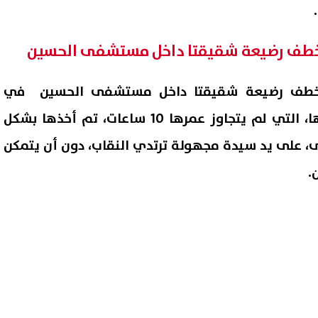
 خطف رضيعة شقيقتا داخل مستشفى الحسين
 خطف رضيعة شقيقتا داخل مستشفى الحسين في
الفيديو، إن رضيعة شقيقتها، التي لم يتجاوز عمرها 10 ساعات، تم أخذها بشكل
على يد سيدة مجهولة ترتدي النقاب، دون أن يتمكن
.
الباز: اعتصام رابعة «جريمة
أغرب قصة طلاق.. نقيب المأذو
لة».. ومنصة الاعتصام كانت
يكشف تفاصيل زواج لم يستم
ا إعلاميًا للتحريض
23 يومًا
07 أغسطس, 2026 12:32 ص