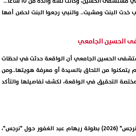
بنت أختي اتاخدت مني، كنا في مستشفى الحسين، وكانت لسة والدة من 10 ساعات،
 خدت البنت ومشيت.. والنبي رجعوا البنت لحضن أمها
ى الحسين الجامعي
تشفى الحسين الجامعي أن الواقعة حدثت في لحظات
 يتمكنوا من اللحاق بالسيدة أو معرفة هويتها..ومن
لمختصة التحقيق في الواقعة، لكشف تفاصيلها والتأكد
فور حول "نرجس"،