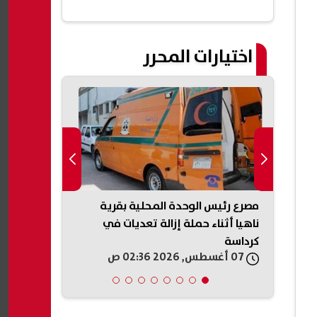
اختيارات المحرر
نين
مصرع رئيس الوحدة المحلية بقرية
مواجهة بين 
ر سوى
ناهيا أثناء حملة إزالة تعديات في
إسرائيلي في 
كرداسة
السائح.. ما ا
07 أغسطس, 2026 02:36 ص
07 أغسطس, 2026 02:06 ص