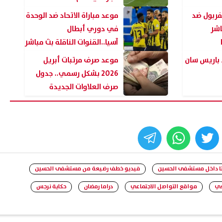
فربول ضد
موعد مباراة الاتحاد ضد الوحدة
شر
في دوري أبطال
آسيا..القنوات الناقلة بث مباشر
 باريس سان
موعد صرف مرتبات أبريل
2026 بشكل رسمي.. جدول
صرف العلاوات الجديدة
whats
twitter
face
ا داخل مستشفى الحسين
فيديو خطف رضيعة من مستشفى الحسين
عي
مواقع التواصل الاجتماعي
دراما رمضان
حكاية نرجس