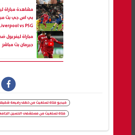
مشاهدة مباراة لي
بي اس جي بث مبا
Liverpool vs PSG
مباراة ليفربول ضد
جيرمان بث مباشر
book
فيديو فتاة تستغيث من خطف رضيعة شقيقت
فتاة تستغيث من مستشفى الحسين الجام