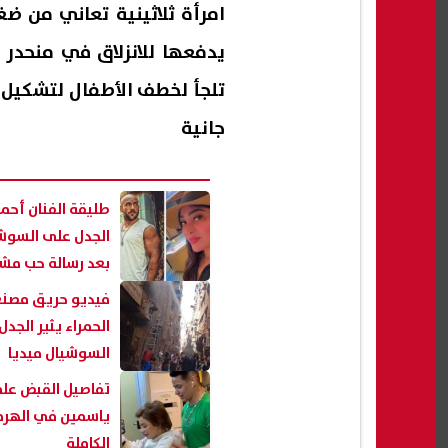
امرأة ثلاثينية تعاني من ض
يدفعها للانزلاق في منحدر م
تلجأ لخطف الأطفال لتشكيل
جانية
طليقة الفنان أحم
الجدل على السوشي
بعد رسالة حب مش
فيديو حريق مصنع 
الحمراء يثير الجد
السوشيال ميديا
تفاصيل القبض على
ياسمين في الهرم.
الكاملة