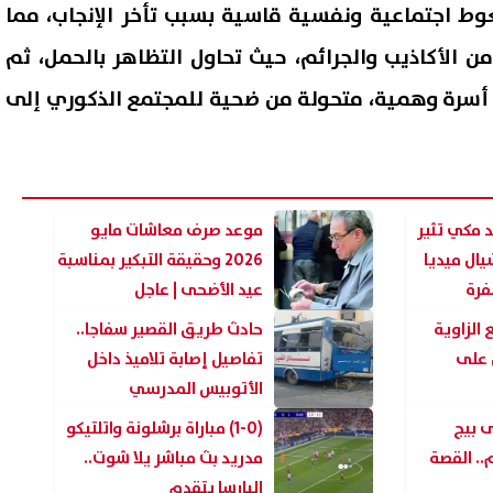
غوط اجتماعية ونفسية قاسية بسبب تأخر الإنجاب، مما
ن الأكاذيب والجرائم، حيث تحاول التظاهر بالحمل، ثم
 أسرة وهمية، متحولة من ضحية للمجتمع الذكوري إلى
د مكي تثير
موعد صرف معاشات مايو
ال ميديا
2026 وحقيقة التبكير بمناسبة
فرة
عيد الأضحى | عاجل
الزاوية
حادث طريق القصير سفاجا..
ل على
تفاصيل إصابة تلاميذ داخل
الأتوبيس المدرسي
 بيج
(1-0) مباراة برشلونة واتلتيكو
. القصة
مدريد بث مباشر يلا شوت..
البارسا يتقدم