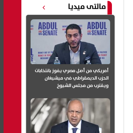
مالتى ميديا
أمريكي من أصل مصري يفوز بانتخابات
الحزب الديمقراطي في ميشيغان
ويقترب من مجلس الشيوخ
(انفوجرافيك)