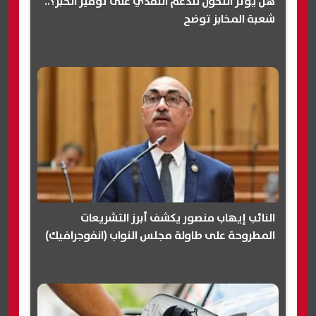
هل يؤثر التحول للدعم النقدي على توفير الخبز؟..
شعبة المخابز توضح
النائب إيهاب منصور يكشف أبرز التشريعات
المطروحة على طاولة مجلس النواب (انفوجرافيك)