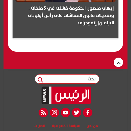
إيهاب منصور: الحكومة فشلت في 5 ملفات..
وتعديلات قانون المعاشات على رأس أولويات
البرلمان| إنفوجراف
بحث
rss feed
instagram
youtube
twitter
facebook
من نحن
سياسة الخصوصية
اتصل بنا