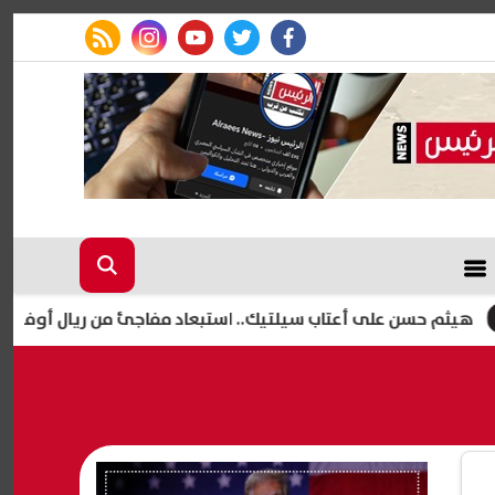
rss feed
instagram
youtube
twitter
facebook
 على أعتاب سيلتيك.. استبعاد مفاجئ من ريال أوفييدو يمهد لرحي