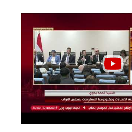
عبد المجيد يحتفل بزفافه..
6 ملايين دولار و20% من 
وهات رقص مدافع الزمالك
تفاصيل عرض الزمالك لبيع خوان 
بق تشعل السوشيال ميديا
إلى شباب الأهلي
08 أغسطس, 2026 03:41 ص