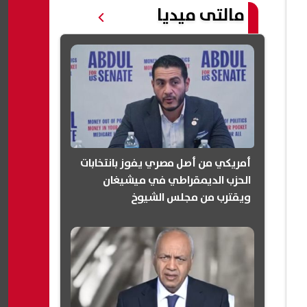
مالتى ميديا
أمريكي من أصل مصري يفوز بانتخابات
الحزب الديمقراطي في ميشيغان
ويقترب من مجلس الشيوخ
(انفوجرافيك)