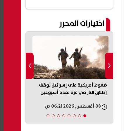
اختيارات المحرر
إعادة البيع..
ضغوط أمريكية على إسرائيل لوقف
«عار وطني»..
بيزيرا
إطلاق النار في غزة لمدة أسبوعين
على حكم وقف 
البيت الأبيض
08 أغسطس, 2026 06:21 ص
08 أغسطس, 2026 05:54 ص