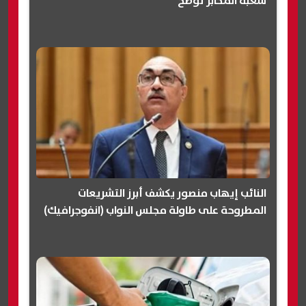
شعبة المخابز توضح
النائب إيهاب منصور يكشف أبرز التشريعات
المطروحة على طاولة مجلس النواب (انفوجرافيك)