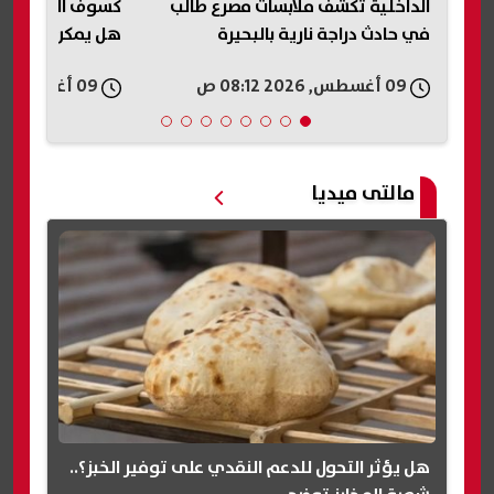
ب
كسوف الشمس 12 أغسطس 2026..
حريق داخل منشأة
هل يمكن رؤيته في مصر؟
جازان.. السيطرة ع
إصابات
09 أغسطس, 2026 07:15 ص
09 أغسطس, 2026 06:57 ص
مالتى ميديا
هل يؤثر التحول للدعم النقدي على توفير الخبز؟..