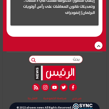
إيهاب منصور: الحكومة فشلت في 5 ملفات..
وتعديلات قانون المعاشات على رأس أولويات
البرلمان| إنفوجراف
بحث
rss feed
instagram
youtube
twitter
facebook
من نحن
سياسة الخصوصية
اتصل بنا
© 2022 alraees news All Rights Reserved. |