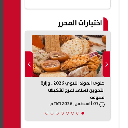
اختيارات المحرر
اديمية
حلوى المولد النبوي 2026.. وزارة
"كنا نريده في
التموين تستعد لطرح تشكيلات
تعلق على انت
متنوعة
طرابزون سبور
07 أغسطس, 2026 11:11 م
07 أغسطس, 2026 10:56 م