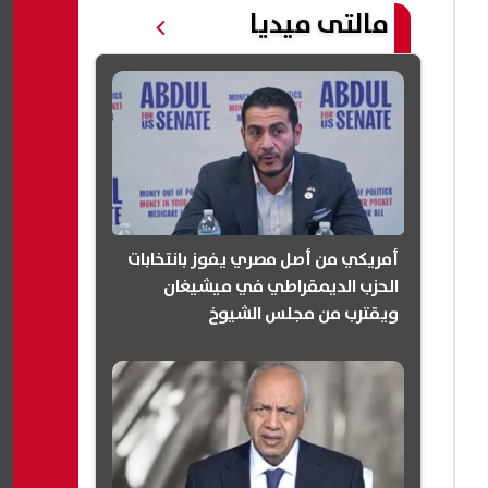
مالتى ميديا
أمريكي من أصل مصري يفوز بانتخابات
الحزب الديمقراطي في ميشيغان
ويقترب من مجلس الشيوخ
(انفوجرافيك)