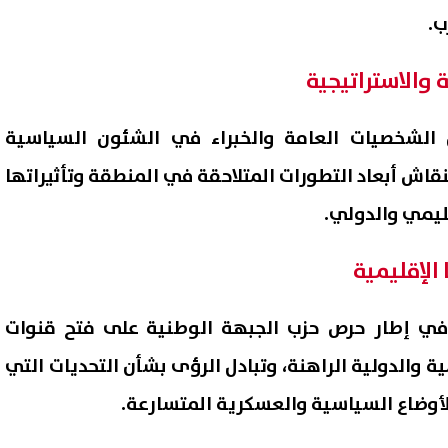
ب.
 والاستراتيجية
الشخصيات العامة والخبراء في الشئون السياسية
لنقاش أبعاد التطورات المتلاحقة في المنطقة وتأثيراتها
قليمي والدولي.
الإقليمية
اع أمهات مصر: أولياء الأمور
"مخالفات تهدد سلامة الغذاء".
 النصيحة وترك اختيار الكلية
محافظ بورسعيد يوقف تشغيل
في إطار حرص حزب الجبهة الوطنية على فتح قنوات
ئهم
مطعم أسماك ومحل حلويات
09 أغسطس, 2026 03:46 م
ة والدولية الراهنة، وتبادل الرؤى بشأن التحديات التي
شهيرين
وضاع السياسية والعسكرية المتسارعة.