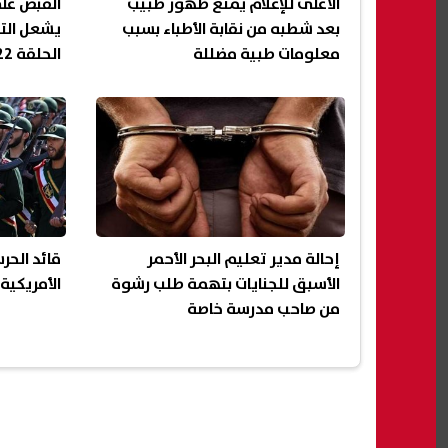
الأعلى للإعلام يمنع ظهور طبيب
القبض عل
بعد شطبه من نقابة الأطباء بسبب
يشعل التو
معلومات طبية مضللة
الحلقة 22 من «رأس الأفعى»
إحالة مدير تعليم البحر الأحمر
قائد الحر
الأسبق للجنايات بتهمة طلب رشوة
الأمريكية
من صاحب مدرسة خاصة