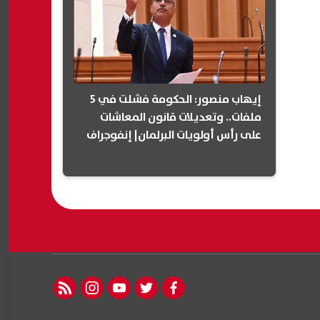
إيهاب منصور: الحكومة فشلت في 5
ملفات.. وتعديلات قانون المعاشات
على رأس أولويات البرلمان| إنفوجراف
rss feed
instagram
youtube
twitter
facebook