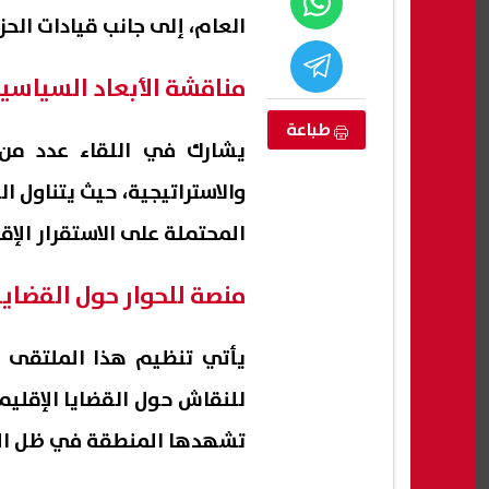
العام، إلى جانب قيادات الحز
مناقشة الأبعاد السياسية
طباعة
يشارك في اللقاء عدد من 
والاستراتيجية، حيث يتناول ا
المحتملة على الاستقرار الإ
منصة للحوار حول القضايا 
مجمع حمامات
شقق إيجار الإسكان الاجتماعي 2026..
استطل
يم شمال قناة
طرح 3280 وحدة بمبادرة "حياة كريمة
فضلوا
يأتي تنظيم هذا الملتقى 
"
لأبنا
09 أغسطس, 2026 03:51 م
09 أغسطس, 2026 03:50 م
للنقاش حول القضايا الإقليمي
تشهدها المنطقة في ظل الأ