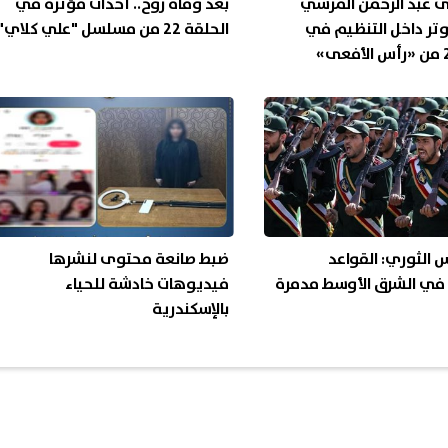
ى عبد الرحمن المرسي
بعد وفاة روح.. أحداث مؤثرة في
تر داخل التنظيم في
الحلقة 22 من مسلسل "علي كلاي"
س الثوري: القواعد
ضبط صانعة محتوى لنشرها
 في الشرق الأوسط مدمرة
فيديوهات خادشة للحياء
بالإسكندرية