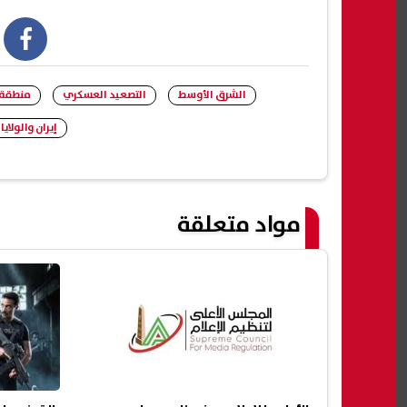
book
الشرق الأوسط
التصعيد العسكري
منطقة 
إيران والولاي
مواد متعلقة