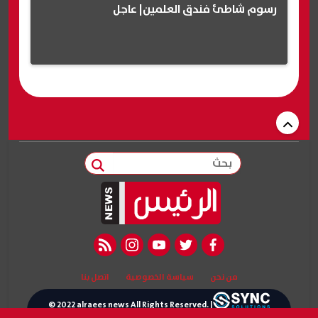
رسوم شاطئ فندق العلمين| عاجل
بحث
rss feed
instagram
youtube
twitter
facebook
من نحن
سياسة الخصوصية
اتصل بنا
© 2022 alraees news All Rights Reserved. |