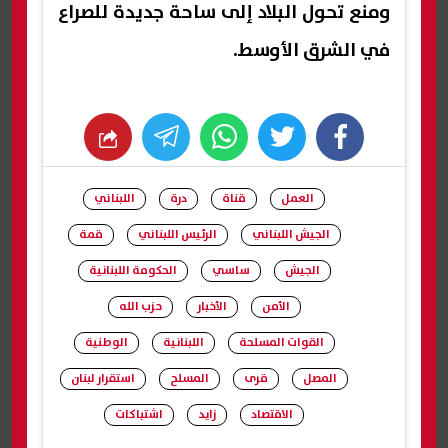
ومنع تحول البلاد إلى ساحة جديدة للصراع
في الشرق الأوسط.
whats
twitter
facebook
العمل
قناة
درة
اللبناني
الجيش اللبناني
الرئيس اللبناني
قمة
الجيش
ساسي
الحكومة اللبنانية
الأمن
الأخبار
حزب الله
القوات المسلحة
اللبنانية
الوطنية
المصل
قرى
المسلح
استقرار لبنان
الاقتصاد
زايد
اشتباكات
شارك