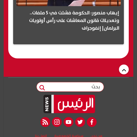
إيهاب منصور: الحكومة فشلت في 5 ملفات..
وتعديلات قانون المعاشات على رأس أولويات
البرلمان| إنفوجراف
بحث
rss feed
instagram
youtube
twitter
facebook
من نحن
سياسة الخصوصية
اتصل بنا