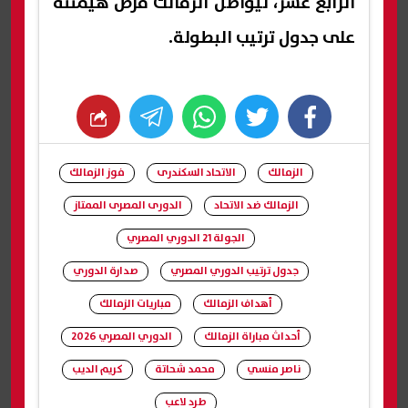
الرابع عشر، ليواصل الزمالك فرض هيمنته
على جدول ترتيب البطولة.
whats
twitter
facebook
الزمالك
الاتحاد السكندرى
فوز الزمالك
الزمالك ضد الاتحاد
الدورى المصرى الممتاز
الجولة 21 الدوري المصري
جدول ترتيب الدوري المصري
صدارة الدوري
أهداف الزمالك
مباريات الزمالك
أحداث مباراة الزمالك
الدوري المصري 2026
ناصر منسي
محمد شحاتة
كريم الديب
طرد لاعب