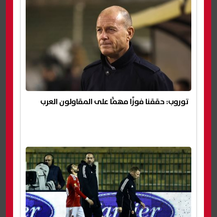
توروب: حققنا فوزًا مهمًّا على المقاولون العرب