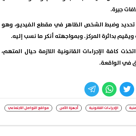
فات جيرة.
ن تحديد وضبط الشخص الظاهر في مقطع الفيديو، وهو
يقيم بدائرة المركز. وبمواجهته أنكر ما نسب إليه.
اتخذت كافة الإجراءات القانونية اللازمة حيال المتهم،
ق في الواقعة.
ضبط 8 أطنان زيت مجهول المصدر
النائب حسن عمار: انفراجة جدي
whats
twitter
face
ملف الإسكان ببورسعيد.. وقرار
مهمة تشمل طرح آلاف الوحدا
منية
الإجراءات القانونية
أجهزة الأمن
مواقع التواصل الاجتماعي
08 أغسطس, 2026 04:07 م