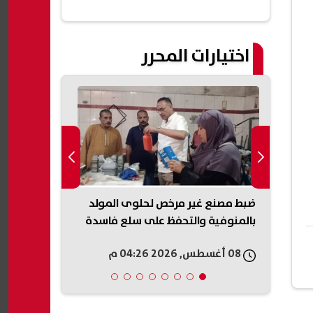
اختيارات المحرر
دة في
ضبط مصنع غير مرخص لحلوى المولد
NTRA
ات
بالمنوفية والتحفظ على سلع فاسدة
أرقام المحم
ت
08 أغسطس, 2026 04:26 م
08 أغسطس, 2026 04:25 م