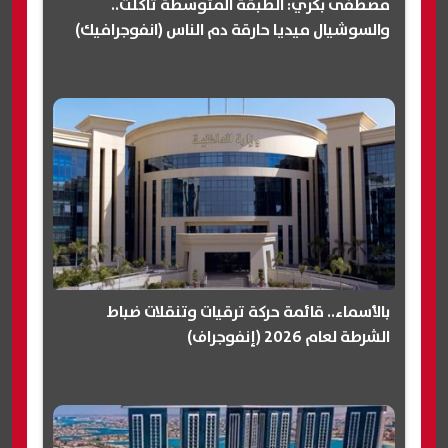
مصطفى بكري: الطبقة المتوسطة تآكلت..
والسوشيال ميديا حارقة دم الناس (انفوجرافيك)
بالأسماء.. قائمة حركة ترقيات وتنقلات ضباط
الشرطة لعام 2026 (إنفوجراف)