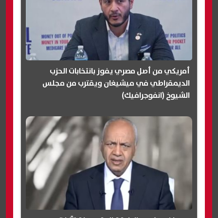
أمريكي من أصل مصري يفوز بانتخابات الحزب
الديمقراطي في ميشيغان ويقترب من مجلس
الشيوخ (انفوجرافيك)