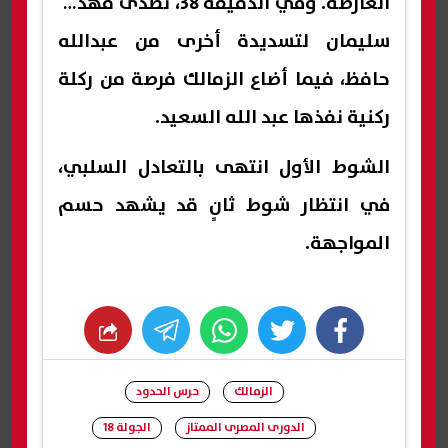
العارضة. وفي الدقيقة 38، تصدى مهدي
سليمان لتسديدة أخرى من عبدالله
حافظ، فيما أضاع الزمالك فرصة من ركلة
ركنية نفذها عبد الله السعيد.
الشوط الأول انتهى بالتعادل السلبي،
في انتظار شوط ثانٍ قد يشهد حسم
المواجهة.
whats
twitter
facebook
الزمالك
حرس الحدود
الدورى المصرى الممتاز
الجولة 18