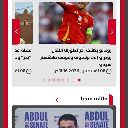
ن
رومانو يكشف آخر تطورات انتقال
عصام عمر ينتهي
رودري إلى برشلونة وموقف مانشستر
“بحر” وتحديد موع
سيتي
08 أغسطس, 2026 11:16 ص
08 أغسطس, 2026 11:16 ص
مالتى ميديا