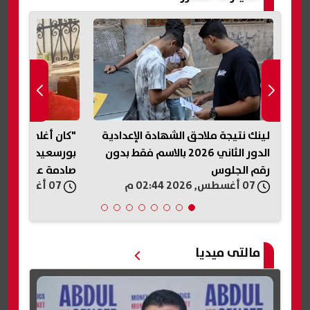
قة
لينك نتيجة ملاحق الشهادة الإعدادية
"كان أغلى ما نم
قات
الدور الثاني 2026 بالاسم فقط بدون
بورسعيد المقتو
رقم الجلوس
صادمة عن الجريم
07 أغسطس, 2026 02:44 م
07 أغسطس, 2026 02:39 م
إنهاء حياته
مالتى ميديا