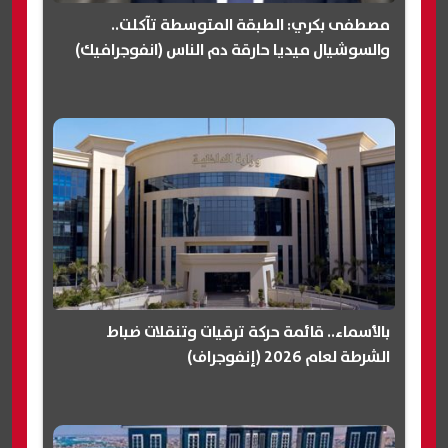
مصطفى بكري: الطبقة المتوسطة تآكلت..
والسوشيال ميديا حارقة دم الناس (انفوجرافيك)
بالأسماء.. قائمة حركة ترقيات وتنقلات ضباط
الشرطة لعام 2026 (إنفوجراف)