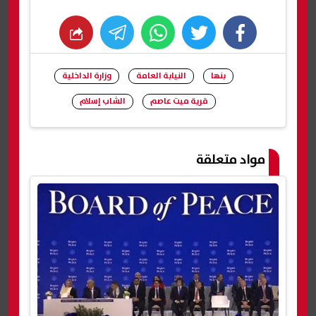
whats
twitter
facebook
بنها
النيابة العامة
وزارة الداخلية
قرية ميت عاصم
الشاب إسلام
شارك
مواد متعلقة