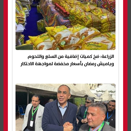
الزراعة: ضخ كميات إضافية من السلع واللحوم
وياميش رمضان بأسعار مخفضة لمواجهة الاحتكار