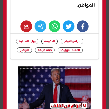
المواطن.
whats
twitter
facebook
مجلس النواب
الحكومة
وزارة التخطيط
الاتحاد الاوروبي
حياة كريمة
البرلمان
شارك