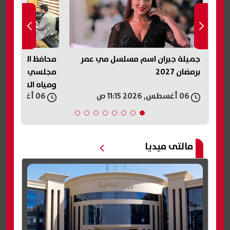
جميلة جبران اسم مسلسل مي عمر
محافظ الفيوم ي
برمضان 2027
مجلسي النواب وا
ومياه الشرب وال
06 أغسطس, 2026 11:15 ص
06 أغسطس, 2026 11:15 ص
والمواقف
مالتى ميديا