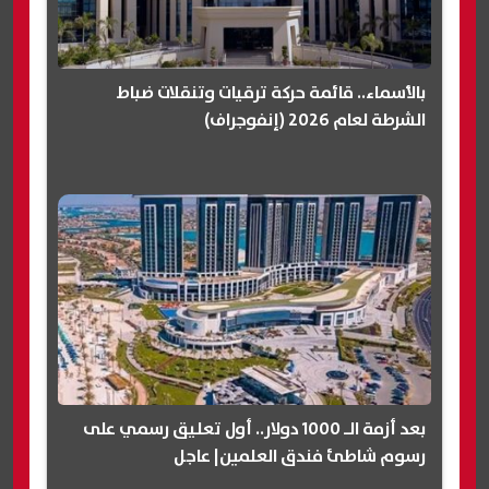
بالأسماء.. قائمة حركة ترقيات وتنقلات ضباط
الشرطة لعام 2026 (إنفوجراف)
بعد أزمة الـ 1000 دولار.. أول تعليق رسمي على
رسوم شاطئ فندق العلمين| عاجل