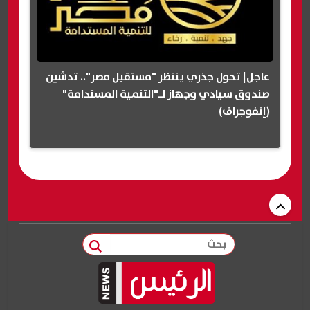
عاجل| تحول جذري ينتظر "مستقبل مصر".. تدشين
صندوق سيادي وجهاز لـ"التنمية المستدامة"
(إنفوجراف)
بحث