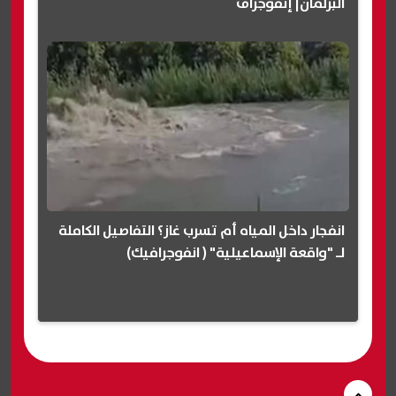
البرلمان| إنفوجراف
انفجار داخل المياه أم تسرب غاز؟ التفاصيل الكاملة
لـ "واقعة الإسماعيلية" ( انفوجرافيك)