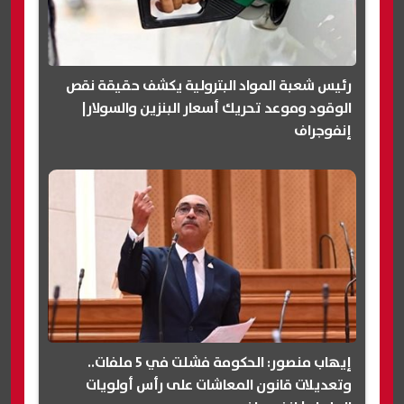
رئيس شعبة المواد البترولية يكشف حقيقة نقص
الوقود وموعد تحريك أسعار البنزين والسولار|
إنفوجراف
إيهاب منصور: الحكومة فشلت في 5 ملفات..
وتعديلات قانون المعاشات على رأس أولويات