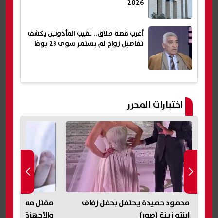
2026
أغرب قصة طلاق.. نقيب المأذونين يكشف
تفاصيل زواج لم يستمر سوى 23 يومًا
اختيارات المحرر
محمود حميدة يحتفل بحفل زفاف
مقتل مسن داخل م
ابنته زينة (صور)
والأجهزة الأمني