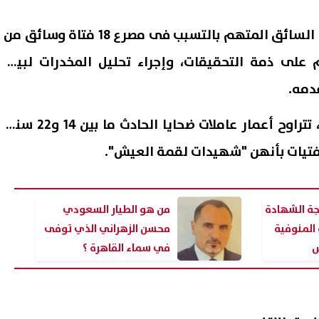
وقررت جهات التحقيق، حبس السائق المتهم بالتسبب فى مصرع 18 فتاة وسائق من
فر السنابسة 4 أيام على ذمة التحقيقات، وإجراء تحليل المخدرات لبيان
دمه.
وفقًا لقائمة أسماء الضحايا، تتراوح أعمار عاملات ضحايا الحادث ما بين 14 و22 سنة،
فتيات بأنهن "شهيدات لقمة العيش".
يجة الشهادة
من هو الطيار السعودي
 المنوفية
محسن الزهراني الذي توفى
في سماء القاهرة ؟