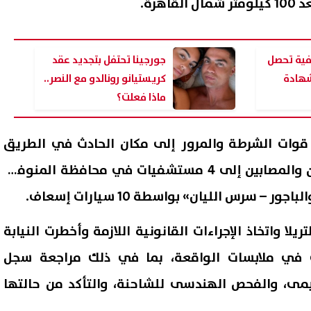
هرة.
فية تحصل
جورجينا تحتفل بتجديد عقد
الشهادة
كريستيانو رونالدو مع النصر..
ماذا فعلت؟
 قوات الشرطة والمرور إلى مكان الحادث في الطريق
الإقليمي، وتم نقل الجثامين والمصابين إلى 4 مستشفيات في محافظة المنوفية
 سرس الليان» بواسطة 10 سيارات إسعاف.
يس السيسي يودع ملك البحرين
ظهرت الآن بالاسم فقط.. نتيجة
 العلمين الدولي| عاجل
يلا واتخاذ الإجراءات القانونية اللازمة وأخطرت النيابة
برقم الجلوس
07 أغسطس, 2026 02:16 م
ت في ملابسات الواقعة، بما في ذلك مراجعة سجل
يمى، والفحص الهندسى للشاحنة، والتأكد من حالتها