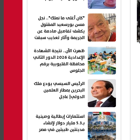
"كان أغلى ما نملك".. نجل
مسن بورسعيد المقتول
يكشف تفاصيل صادمة عن
الجريمة وآثار تعذيب سبقت
إنهاء حياته
ظهرت الآن.. نتيجة الشهادة
الإعدادية 2026 الدور الثاني
محافظة القليوبية برقم
الجلوس
الرئيس السيسي يودع ملك
البحرين بمطار العلمين
الدولي| عاجل
استثمارات إيطالية وصينية
بـ5.3 مليار دولار لإنشاء
مدينتين طبيتين في مصر