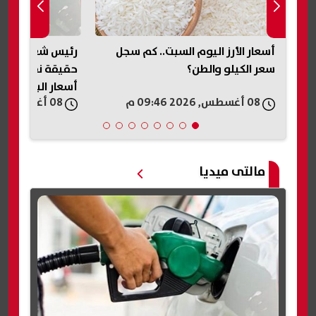
مية
أسعار الأرز اليوم السبت.. كم سجل
رئيس شعبة الموا
سعر الكيلو والطن؟
حقيقة نقص الوق
أسعار البنزين وال
08 أغسطس, 2026 09:46 م
08 أغسطس, 2026 09:44 م
مالتى ميديا