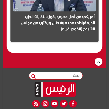
أمريكي من أصل مصري يفوز بانتخابات الحزب
الديمقراطي في ميشيغان ويقترب من مجلس
الشيوخ (انفوجرافيك)
بحث
rss feed
instagram
youtube
twitter
facebook