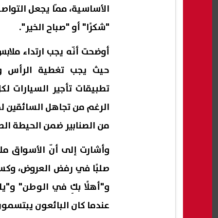
الأساسية، ممّا يجعل التواصل
"شكرًا" أو "صباح الخير".
أوضحت أنّه يجب ارتداء ملابس
حيث يجب تغطية الرأس وال
تطبيقات تأجير السيارات لكل
الرغم من تجاهل السائقين ل
من الصنابير ضمن الحيطة الص
وأشارت إلى أنّ الأسواق ملي
صلبًا في رفض العروض، وكسائ
و"أهلًا بكِ في الوطن" و"يا
عندما كان البائعون يبتسمون 