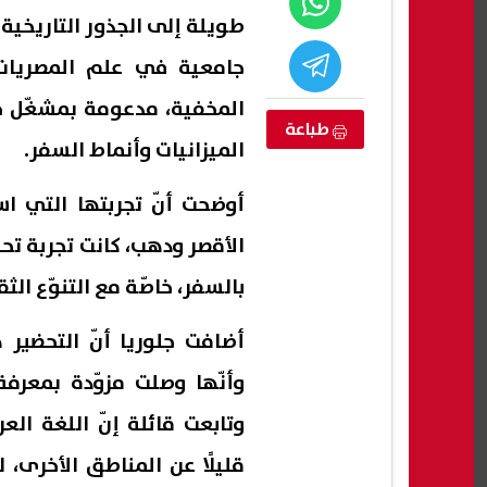
طويلة إلى الجذور التاريخية
جامعية في علم المصريات
المخفية، مدعومة بمشغّل جو
طباعة
الميزانيات وأنماط السفر.
الأقصر ودهب، كانت تجربة تحو
بالسفر، خاصّة مع التنوّع ال
ة تحذر: تفشي
هجوم بالسكين في قلب لندن.. إصابة
ترامب
أضافت جلوريا أنّ التحضير 
ارع والإصابات
4 أشخاص والشرطة تعتقل امرأة
مستع
مسبو
وأنّها وصلت مزوّدة بمعرفة
06 أغسطس, 2026 04:01 ص
06 أغسطس, 2026 03:49 ص
وتابعت قائلة إنّ اللغة ال
قليلًا عن المناطق الأخرى، ل