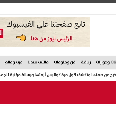
ت وحوارات
رياضة
فن ومنوعات
مالتى ميديا
عرب وعالم
متها وتكشف لأول مرة كواليس أزمتها ورسالة مؤثرة للجمهور