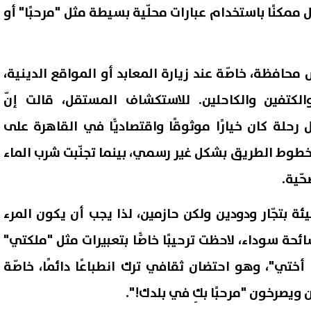
 ممكنًا باستخدام عبارات محلّية بسيطة مثل "مرحبًا" أو
 محافظة، خاصّة عند زيارة المعابد أو المواقع الدينية،
كتفين والكاحلين. للاستكشاف المستقل، قالت إنّ
 رحلة كان خيارًا موثوقًا واقتصاديًّا في القاهرة على
خطوط الطريق بشكل غير رسمي، بينما تجنّبت شرب الماء
حّية.
ئة بتجّار ودودين ولكن حازمين، لذا يجب أن يكون المرء
حة سوداء، لاحظت ترحيبًا خاصًّا بتعبيرات مثل "ملكتي"
 أختي"، وهو احتضان ثقافي ترك انطباعًا دائمًا، خاصّة
ويصرخون "مرحبًا بكِ في بلدك!".