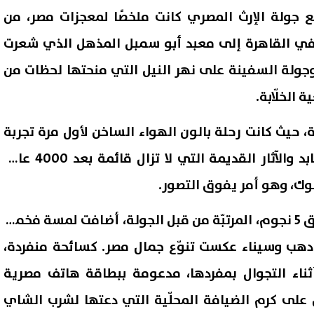
ع جولة الإرث المصري كانت ملخصًا لمعجزات مصر، من
 في القاهرة إلى معبد أبو سمبل المذهل الذي شعرت
 وجولة السفينة على نهر النيل التي منحتها لحظات من
 الخلّابة.
ة، حيث كانت رحلة بالون الهواء الساخن لأول مرة تجربة
أذهلتها بنظراتها إلى المعابد والآثار القديمة التي لا تزال قائمة بعد 4000 عام،
لوك، وهو أمر يفوق التصور.
أضافت أنّ الإقامات في فنادق 5 نجوم، المرتبّة من قبل الجولة، أضافت لمسة فخمة،
لى دهب وسيناء عكست تنوّع جمال مصر. كسائحة منفردة،
أثناء التجوال بمفردها، مدعومة ببطاقة هاتف مصرية
 على كرم الضيافة المحلّية التي دعتها لشرب الشاي