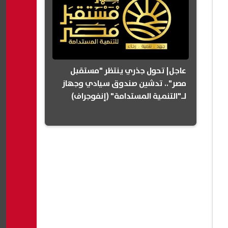
عاجل| تحول جذري ينتظر "مستقبل
مصر".. تدشين صندوق سيادي وجهاز
لـ"التنمية المستدامة" (إنفوجراف)