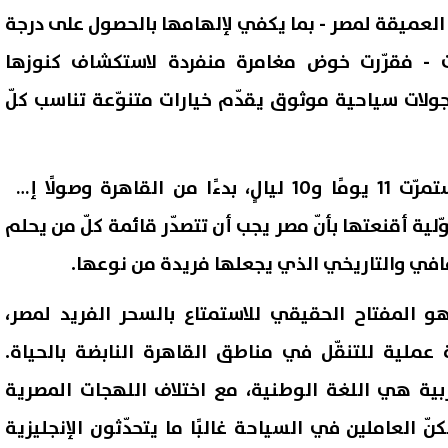
 العميقة لمصر - بما يكفي لإلهامها بالحصول على درجة
 - فقرّرت خوض مغامرة منفردة لاستكشاف كنوزها
لات سياحية موثوق يقدّم خيارات متنوّعة تناسب كلّ
أوضحت أنّ تجربتها التي استمرّت 11 يومًا و10 ليالٍ، بدءًا من القاهرة وصولًا إلى
ّلية أقنعتها بأنّ مصر يجب أن تتصدّر قائمة كلّ من يحلم
ثقافي والتاريخي الذي يجعلها فريدة من نوعها.
: أفضل الاتفاق مع إيران.. لكننا
جريمة أسرية مروعة بالإسكندري
هو المفتاح الحقيقي للاستمتاع بالسحر الفريد لمصر،
دون لتوجيه هجوم غير
شاب يطعن والده حتى الموت 
ق إذا فشلت المفاوضات
والدته وشقيقه
 عملية للتنقّل في مناطق القاهرة النابضة بالحياة.
06 أغسطس, 2026 03:38 ص
عربية هي اللغة الوطنية، مع اختلاف اللهجات المصرية
كنّ العاملين في السياحة غالبًا ما يتحدّثون الإنجليزية