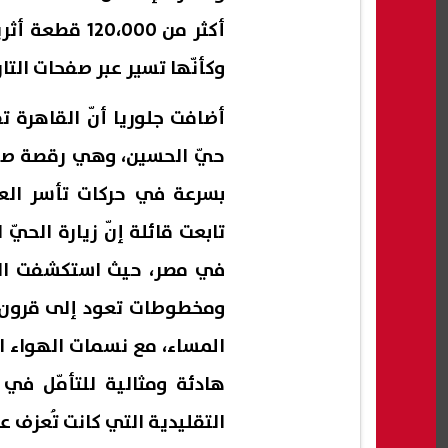
أكثر من ،000
وكأنّها تسير عبر صفحات التار
أضافت جلوريا أنّ القاهرة 
حيّ الحسين، وهي رقصة صوفي
بسرعة في حركات تأسر العي
تابعت قائلة إنّ زيارة الحيّ
في مصر، حيث استكشفت الكني
ومخطوطات تعود إلى قرون م
المساء، مع نسمات الهواء ال
هادئة ومثالية للتأمّل في
التقليدية التي كانت تُعزف ع