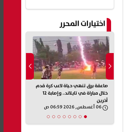
اختيارات المحرر
ة..
صاعقة برق تنهي حياة لاعب كرة قدم
ويصيب
خلال مباراة في تايلاند.. وإصابة 12
للكيلو بدءًا 
آخرين
أماكن الطرح
06 أغسطس, 2026 06:59 ص
06 أغسطس, 2026 05:46 ص