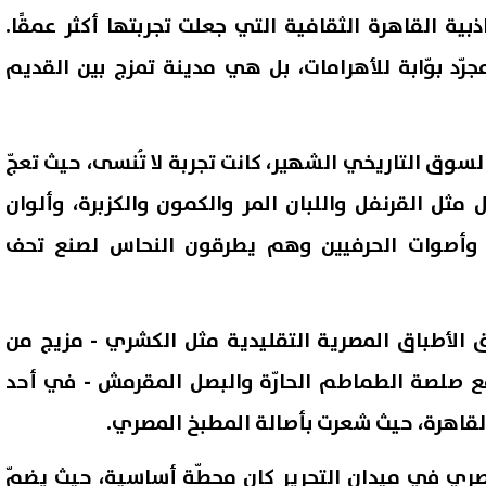
ذبية القاهرة الثقافية التي جعلت تجربتها أكثر عمقًا.
رّد بوّابة للأهرامات، بل هي مدينة تمزج بين القديم
 السوق التاريخي الشهير، كانت تجربة لا تُنسى، حيث تعجّ
ابل مثل القرنفل واللبان المر والكمون والكزبرة، وألوان
ا، وأصوات الحرفيين وهم يطرقون النحاس لصنع تحف
ق الأطباق المصرية التقليدية مثل الكشري - مزيج من
مع صلصة الطماطم الحارّة والبصل المقرمش - في أحد
القاهرة، حيث شعرت بأصالة المطبخ المصري.
صري في ميدان التحرير كان محطّة أساسية، حيث يضمّ