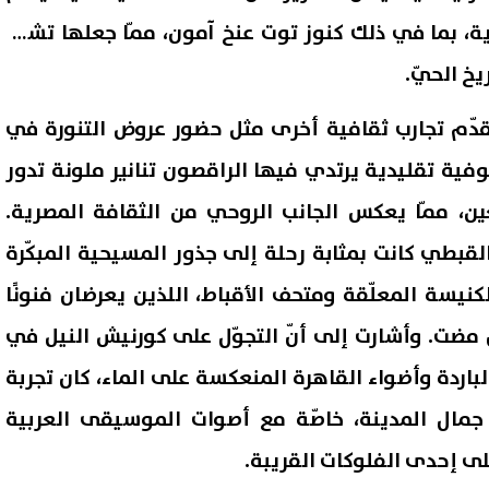
120 قطعة أثرية، بما في ذلك كنوز توت عنخ آمون، ممّا جعلها تشعر
يخ الحيّ.
تقدّم تجارب ثقافية أخرى مثل حضور عروض التنورة في
ة تقليدية يرتدي فيها الراقصون تنانير ملونة تدور
ن، ممّا يعكس الجانب الروحي من الثقافة المصرية.
 القبطي كانت بمثابة رحلة إلى جذور المسيحية المبكّرة
سة المعلّقة ومتحف الأقباط، اللذين يعرضان فنونًا
ضت. وأشارت إلى أنّ التجوّل على كورنيش النيل في
باردة وأضواء القاهرة المنعكسة على الماء، كان تجربة
 جمال المدينة، خاصّة مع أصوات الموسيقى العربية
لى إحدى الفلوكات القريبة.