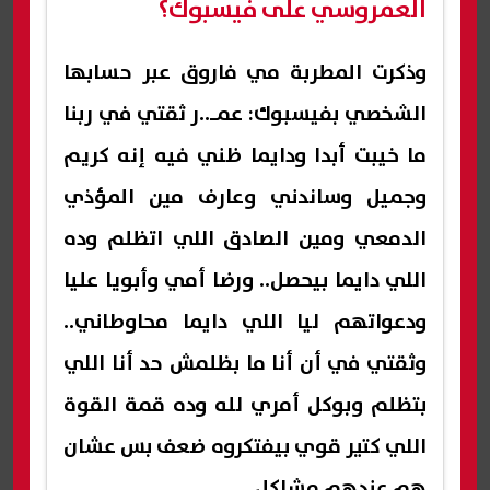
العمروسي على فيسبوك؟
وذكرت المطربة مي فاروق عبر حسابها
الشخصي بفيسبوك: عمـ..ر ثقتي في ربنا
ما خيبت أبدا ودايما ظني فيه إنه كريم
وجميل وساندني وعارف مين المؤذي
الدمعي ومين الصادق اللي اتظلم وده
اللي دايما بيحصل.. ورضا أمي وأبويا عليا
ودعواتهم ليا اللي دايما محاوطاني..
وثقتي في أن أنا ما بظلمش حد أنا اللي
بتظلم وبوكل أمري لله وده قمة القوة
اللي كتير قوي بيفتكروه ضعف بس عشان
هم عندهم مشاكل.