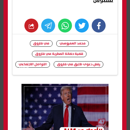
قنطوش
whats
twitter
facebook
محمد العمروسي
مي فاروق
قضية حضانة المطربة مي فاروق
رفض دعوى طليق مي فاروق
التواصل الاجتماعي
شارك