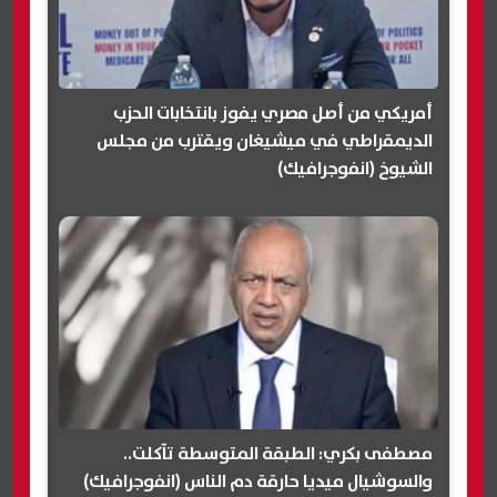
أمريكي من أصل مصري يفوز بانتخابات الحزب
الديمقراطي في ميشيغان ويقترب من مجلس
الشيوخ (انفوجرافيك)
مصطفى بكري: الطبقة المتوسطة تآكلت..
والسوشيال ميديا حارقة دم الناس (انفوجرافيك)