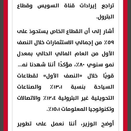
تراجع إيرادات قناة السويس وقطاع
البترول.
أشار إلى أن القطاع الخاص يستحوذ على
٥٩٪ من إجمالي الاستثمارات خلال النصف
الأول من العام المالي الحالي بمعدل
نمو سنوي ٨٠٪، مؤكدًا أننا شهدنا نموًا
قويًا خلال «النصف الأول» لقطاعات
السياحة بنسبة ١٣،١٪ والصناعات
التحويلية غير البترولية ١٢،٤٪ والاتصالات
وتكنولوجيا المعلومات ١٥،١٪.
أوضح الوزير، أننا نعمل على تطوير