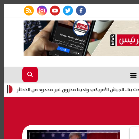
rss feed
instagram
youtube
twitter
facebook
لجيش الأمريكي ولدينا مخزون غير محدود من الذخائر
إصابة 11 مدنيًا في هجوم للحوثيين على نجران.. والتحالف يتوعد بإجراءات رادعة