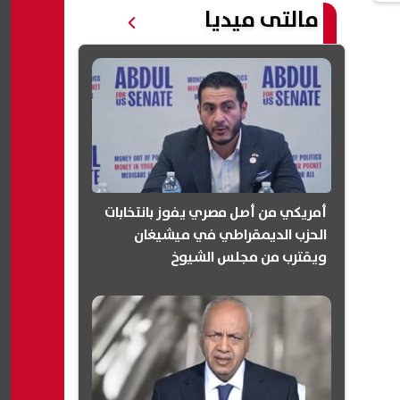
مالتى ميديا
أمريكي من أصل مصري يفوز بانتخابات
الحزب الديمقراطي في ميشيغان
ويقترب من مجلس الشيوخ
(انفوجرافيك)