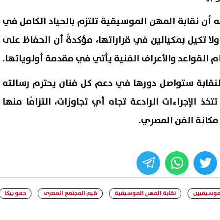
ه أن نقابة المهن الموسيقية تلتزم بالحياد الكامل في
لا تكيل بمكيالين في قراراتها، مؤكدةً أن الحفاظ على
 القواعد والأعراف الفنية يأتي في مقدمة أولوياتها.
لنقابة ستواصل دورها في دعم كل فنان يحترم رسالته
ذ الإجراءات الرادعة تجاه أي تجاوزات، التزامًا منها
مكانة الفن المصري.
 إسرائيلي: تل أبيب تواجه
إصابة 11 مدنيًا في هجوم للح
ًا متزايدًا من الطائرات المسيّرة
على نجران.. والتحالف يتوعد بإج
ث فرض قيود جديدة
رادعة
whats
twitter
face
07 أغسطس, 2026 02:43 ص
لموسيقيين
نقابة المهن الموسيقية
قيم المجتمع المصرى
حمو بيكا