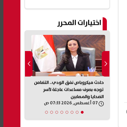
اختيارات المحرر
وثيين
حادث ميكروباص نفق الودي.. التضامن
راءات
توجه بصرف مساعدات عاجلة لأسر
التموين تعلن
الضحايا والمصابين
المخابز المخا
07 أغسطس, 2026 07:33 ص
07 أغسطس, 2026 05:31 ص