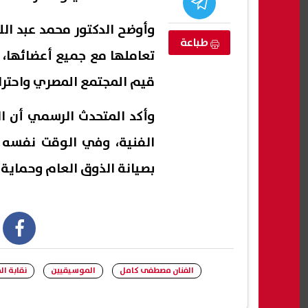
وأوضح الدكتور محمد عبد الل
طباعة
تعاملها مع جميع أعضائها، و
قيم المجتمع المصري واحترام
وأكد المتحدث الرسمي أن ا
الفنية، وفي الوقت نفسه تتخ
بصيانة الذوق العام وحماية 
جير جرمانا بريف
تفاعل واسع مع استغاثة أب يبحث عن
إعلام
أسرة لرعاية ابنته ومساعدتها على
تهديد
استكمال تعليمها
وتبح
book
07 أغسطس, 2026 02:57 ص
07 أغسطس, 2026 02:47 ص
الفنان مصطفى كامل
الموسيقيين
نقابة ا