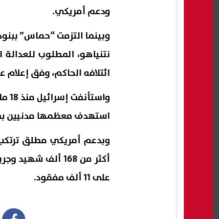
ودعم أمريكي.
وبينما التزمت “حماس” ببنود 
نتنياهو، المطلوب للعدالة ا
ائتلافه الحاكم، وفق إعلام ع
واست
استهدف معظمها مدنيين بمن
أكثر من 168 ألف ش
على 11 ألف مفقود.