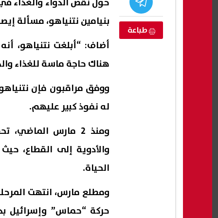
حول نقص الدواء والغذاء في 
بنيامين نتنياهو، مسألة إيص
طباعة
أضاف: “أبلغت نتنياهو، أنه
هناك حاجة ماسة للغذاء والد
ووفق مراقبون فإن نتنياهو
له نفوذ كبير عليهم.
ومنذ 2 مارس الماضي،
جة الصف الثالث
موعد بداية العام الدراسي الجديد
ارتف
والأدوية إلى القطاع، حي
للجامعات 2027 وفقًا للخريطة الزمنية
بمنتص
السوقي يس
الحياة.
09 أغسطس, 2026 02:11 م
09 أغسطس, 2026 02:10 م
ومطلع مارس، انتهت المرحلة