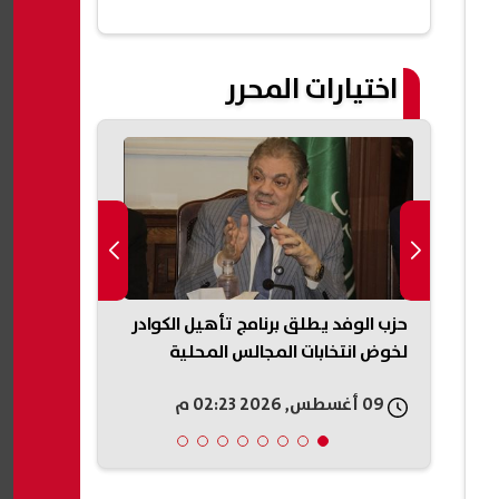
اختيارات المحرر
ل
حزب الوفد يطلق برنامج تأهيل الكوادر
أسرة عروس ب
لة
لخوض انتخابات المجالس المحلية
محاميها السا
القضية: تعرضن
09 أغسطس, 2026 02:23 م
09 أغسطس, 2026 02:20 م