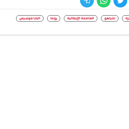
whats
twitter
face
زة
نتنياهو
العاصمة الإيطالية
روما
البابا فرنسيس