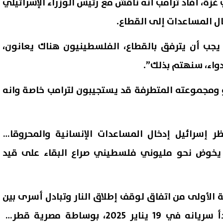
غزة، أفاد ترامب أنه ناقش مع رئيس الوزراء الإسرائيلي
ال المساعدات إلى القطاع.
 يجب أن يترفق بالقطاع، الفلسطينيون هناك يعانون،
واء، سنهتم بذلك”.
 ومجموعته المتطرفة قد يستجيبون لترامب خاصة وانه
 تحظر إسرائيل إدخال المساعدات الإنسانية والمحروقات
اع جماعى لمؤشرات البورصة
قبل غلق الموقع بساعات.. إقبا
ث يخوض نحو مليوني فلسطيني صراع البقاء على قيد
ف التعاملات.. ورأس المال
متزايد على تسجيل رغبات المرح
جل 4.146 تريليون جنيه
الأولى 2026
09 أغسطس, 2026 01:59 م
 الأولى من اتفاق لوقف إطلاق النار وتبادل أسرى بين
حركة “حماس” وإسرائيل بدأ سريانه في 19 يناير 2025، بوساطة مصرية قطرية