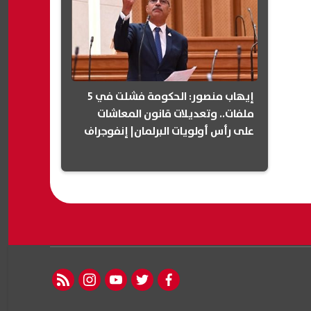
إيهاب منصور: الحكومة فشلت في 5
ملفات.. وتعديلات قانون المعاشات
على رأس أولويات البرلمان| إنفوجراف
rss feed
instagram
youtube
twitter
facebook