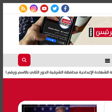
rss feed
instagram
youtube
twitter
facebook