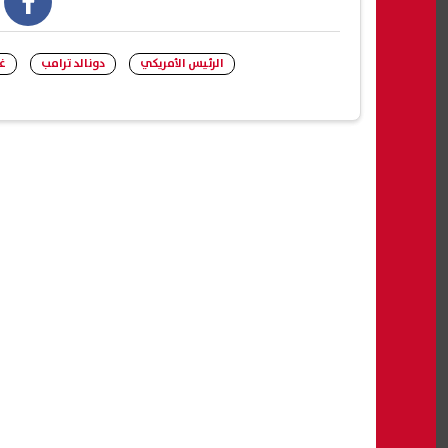
book
الرئيس الأمريكي
دونالد ترامب
غ