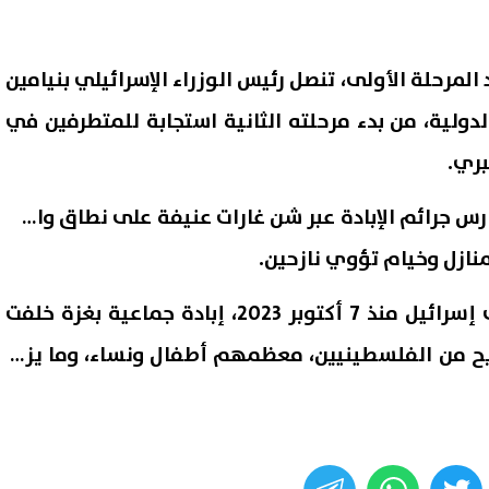
المرحلة الأولى، تنصل رئيس الوزراء الإسرائيلي بنيامين
لدولية، من بدء مرحلته الثانية استجابة للمتطرفين في
بري.
أنفت إسرائيل منذ 18 مارس جرائم الإبادة عبر شن غارات عنيفة على نطاق واسع
ازل وخيام تؤوي نازحين.
وبدعم أمريكي مطلق ترتكب إسرائيل منذ 7 أكتوبر 2023، إبادة جماعية بغزة خلفت
هيد وجريح من الفلسطينيين، معظمهم أطفال ونساء، وما يزيد