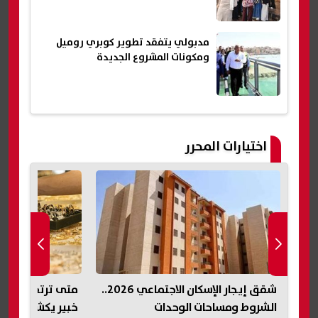
مدبولي يتفقد تطوير كوبري روميل
ومكونات المشروع الجديدة
اختيارات المحرر
شقق إيجار الإسكان الاجتماعي 2026..
متى ترتفع أسعار الذهب مجددًا؟..
خبير يكشف موعد الموجة الصعودية
2027.. مجموع