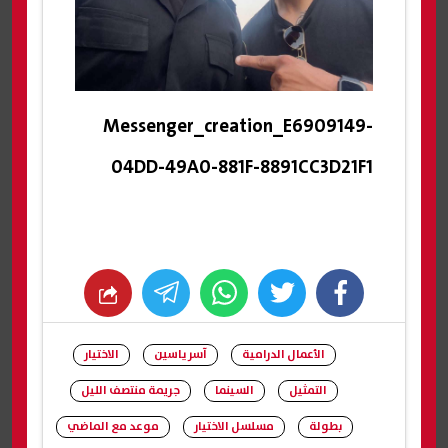
Messenger_creation_E6909149-
04DD-49A0-881F-8891CC3D21F1
whats
twitter
facebook
الأعمال الدرامية
آسر ياسين
الاختيار
التمثيل
السينما
جريمة منتصف الليل
بطولة
مسلسل الاختيار
موعد مع الماضي