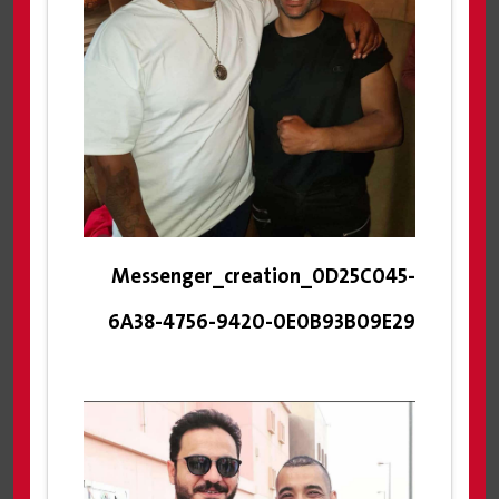
Messenger_creation_0D25C045-
6A38-4756-9420-0E0B93B09E29