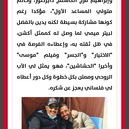
وإبراهيم فرج الكاستنج دايركتور، وحاتم
متولي المساعد الأول"، مؤكدا رغم
كونها مشاركة بسيطة لكنه يدين بالفضل
لبيتر ميمي لما وصل له كممثل أكشن،
في ظل ثقته به، وإعطاءه الفرصة في
"الاختيار" و"الجسر" وفيلم "موسى"
وأخيرا "الحشاشين"، فهو يمثل لي الأب
الروحي وممتن بكل خطوة وكل دور أعطاه
لي فلساني يعجز عن شكره.