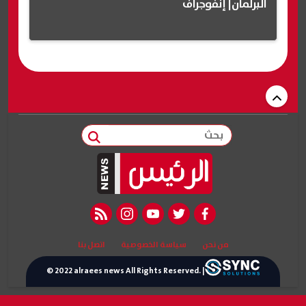
البرلمان| إنفوجراف
بحث
rss feed
instagram
youtube
twitter
facebook
من نحن
سياسة الخصوصية
اتصل بنا
© 2022 alraees news All Rights Reserved. |