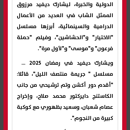
الدولية والخبرة، ليشارك ديفيد مرزوق
الممثل الشاب في العديد من الأعمال
الدرامية والسينمائية، أبرزها مسلسل
"الاختيار" و"الحشاشين"، وفيلم "حملة
فرعون" و"موسى" و"لأول مرة".
ويشارك ديفيد في رمضان 2025 في
مسلسل " جريمة منتصف الليل"، قائلا:
"أقدم دور أكشن وتم ترشيحي من جانب
الكاستنج دايركتور محمد صلاح، وإخراج
عصام شعبان، وسعيد بظهوري مع كوكبة
كبيرة من النجوم".