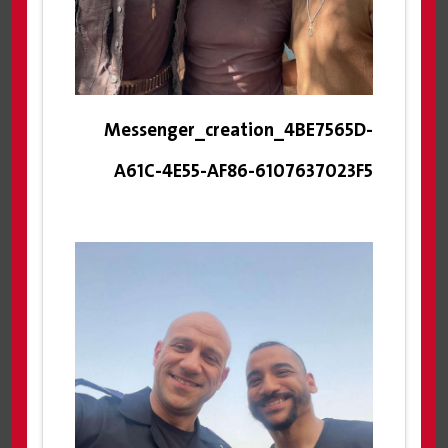
Messenger_creation_4BE7565D-
A61C-4E55-AF86-6107637023F5