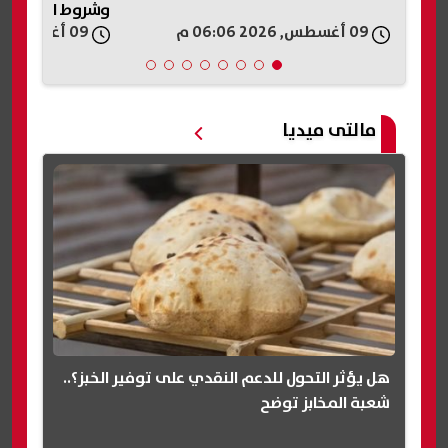
وشروط القفزة الكبرى
التقديم واختبارات
09 أغسطس, 2026 06:01 م
09 أغسطس, 2026 05:56 م
مالتى ميديا
هل يؤثر التحول للدعم النقدي على توفير الخبز؟..
شعبة المخابز توضح