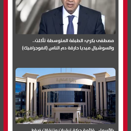
مصطفى بكري: الطبقة المتوسطة تآكلت..
والسوشيال ميديا حارقة دم الناس (انفوجرافيك)
بالأسماء.. قائمة حركة ترقيات وتنقلات ضباط