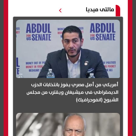
مالتى ميديا
أمريكي من أصل مصري يفوز بانتخابات الحزب
الديمقراطي في ميشيغان ويقترب من مجلس
الشيوخ (انفوجرافيك)