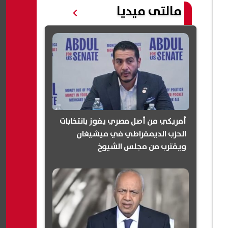
مالتى ميديا
أمريكي من أصل مصري يفوز بانتخابات
الحزب الديمقراطي في ميشيغان
ويقترب من مجلس الشيوخ
(انفوجرافيك)