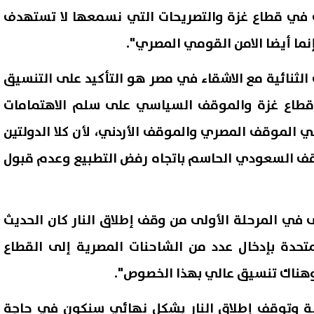
ث في قطاع غزة والتصريحات التي نسمعها لا تستهدف
ما أيضا الامن القومي المصري".
الثنائية مع الاشقاء في مصر هو التأكيد على التنسيق
 قطاع غزة والموقف السياسي على سلم الاهتمامات
ي الموقف المصري والموقف الأردني، لأن كلا الدولتين
قف السعودي الحاسم باتجاه رفض التطبيع وعدم قبول
 مدريد ينعى والد ميسي رغم
محمد رمضان يكشف اسم شخص
ى في المرحلة الأولى من وقف إطلاق النار كان الحديث
ة الكلاسيكو التاريخية
في مسلسل «عشماوي» المقر
عرضه في رمضان 2027
حدة بإدخال عدد من الشاحنات المصرية إلى القطاع
08 أغسطس, 2026 06:46 م
وهناك تنسيق عالي بهذا الخصوص".
نة وتوقف إطلاق النار بشكل نهائي سنكون في حاجة