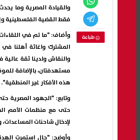
والقيادة المصرية وما يحد
فقط القضية الفلسطينية وإن
وأضاف: "ما تم في اللقاءات 
طباعة
المشترك واغاثة أهلنا في
والنقاش ولدينا ثقة عالية ف
مستهدفتان، بالإضافة للمو
هذه الأفكار غير المنطقية".
إيهاب منصور: الحكومة فشلت في 5
لماذا حذر القرآن من المنافقين؟..
ريال
وتابع: "الجهود المصرية حت
ون المعاشات
رمضان عبد المعز يكشف أخطر
منافس
لمان
صفاتهم
حتى مع منظمات الأمم المت
08 أغسطس, 2026 06:52 م
08 أغسطس, 2026 06:47 م
لإدخال شاحنات المساعدات، 
وأوضح: "حال استمرت الهد