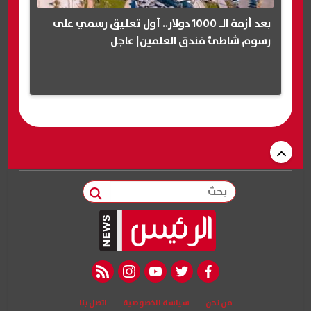
بعد أزمة الـ 1000 دولار.. أول تعليق رسمي على
رسوم شاطئ فندق العلمين| عاجل
بحث
rss feed
instagram
youtube
twitter
facebook
من نحن
سياسة الخصوصية
اتصل بنا