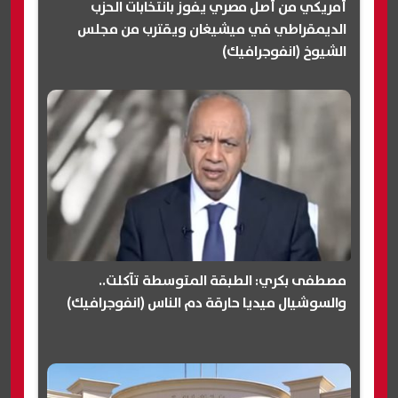
أمريكي من أصل مصري يفوز بانتخابات الحزب
الديمقراطي في ميشيغان ويقترب من مجلس
الشيوخ (انفوجرافيك)
مصطفى بكري: الطبقة المتوسطة تآكلت..
والسوشيال ميديا حارقة دم الناس (انفوجرافيك)