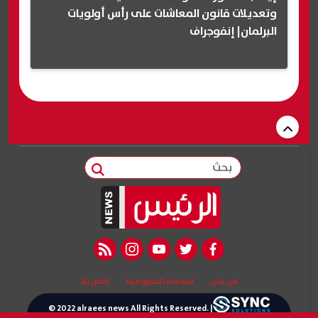
وتعديلات قانون المعاشات على رأس أولويات
البرلمان| إنفوجراف
بحث
rss feed
instagram
youtube
twitter
facebook
من نحن
سياسة الخصوصية
اتصل بنا
© 2022 alraees news All Rights Reserved. |