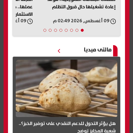
إعادة تشغيلها حال قبول التظلم
عملها.. خطة عاج
الاستثمارات وحسم
09 أغسطس, 2026 02:49 م
09 أغسطس, 2026 02:45 م
مالتى ميديا
هل يؤثر التحول للدعم النقدي على توفير الخبز؟..
شعبة المخابز توضح