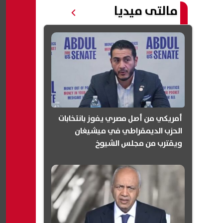
مالتى ميديا
أمريكي من أصل مصري يفوز بانتخابات
الحزب الديمقراطي في ميشيغان
ويقترب من مجلس الشيوخ
(انفوجرافيك)