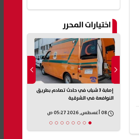
اختيارات المحرر
رصاد
إصابة 3 شباب في حادث تصادم بطريق
رئيس الأركان 
ذروة
النوافعة في الشرقية
سرًا: القوة 
الحرب مع إيرا
08 أغسطس, 2026 05:27 ص
08 أغسطس, 2026 04:34 ص