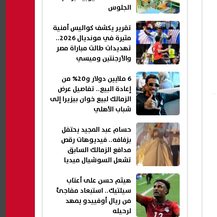
الجلوس
تقرير يكشف كواليس أمنية
مثيرة في مونديال 2026..
تهديدات طالت مباراة مصر
والأرجنتين وميسي
6 ملايين دولار و20% من
إعادة البيع.. تفاصيل عرض
الزمالك لبيع خوان بيزيرا إلى
شباب الأهلي
حسام عبد المجيد يحتفل
بزفافه.. فيديوهات رقص
مدافع الزمالك السابق
تشعل السوشيال ميديا
هيثم حسن على أعتاب
سيلتيك.. استبعاد مفاجئ
من ريال أوفييدو يمهد
لرحيله