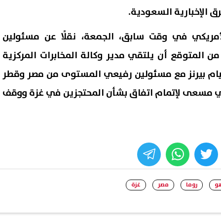
رق الإخبارية السعودية.
مريكي في وقت سابق، الجمعة، نقلًا عن مسئولين
 من المتوقع أن يلتقي مدير وكالة المخابرات المركزية
ليام بيرنز مع مسئولين رفيعي المستوى من مصر وقطر
في مسعى لإتمام اتفاق بشأن المحتجزين في غزة ووقف
 محمول مسجلة باسمك دون
طقس السبت 8 أغسطس.. الأ
. كيف تتصرف؟ تنظيم الاتصالات
تحذر من ارتفاع درجات الحرارة و
whats
twitter
face
الإحساس بالحرارة
08 أغسطس, 2026 02:05 ص
هو
روما
مصر
غزة