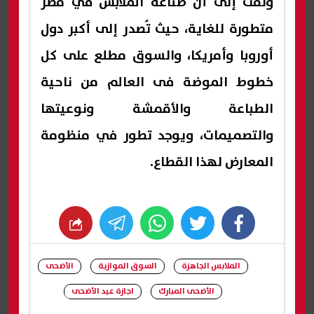
ولفت إلى أن صناعة الملابس في مصر
متطورة للغاية، حيث تُصدر إلى أكبر دول
أوروبا وأمريكا، والسوق مطلع على كل
خطوط الموضة فى العالم من ناحية
الطباعة والأقمشة ونوعيتها
والتصميمات، ويوجد تطور في منظومة
المعارض لهذا القطاع.
whats
twitter
facebook
الملابس الجاهزة
السوق الموازية
الأضحى
الأضحى المبارك
اجازة عيد الأضحى
شارك