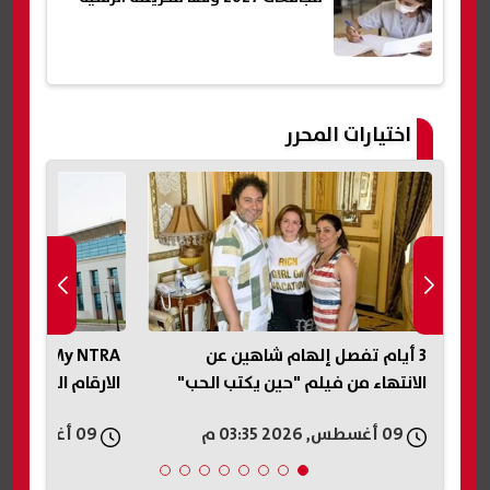
اختيارات المحرر
3 أيام تفصل إلهام شاهين عن
My NTRA أ
الانتهاء من فيلم "حين يكتب الحب"
الارقام المسجلة باس
09 أغسطس, 2026 03:35 م
09 أغسطس, 2026 03:12 م