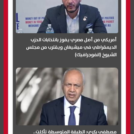
أمريكي من أصل مصري يفوز بانتخابات الحزب
الديمقراطي في ميشيغان ويقترب من مجلس
الشيوخ (انفوجرافيك)
مصطفى بكري: الطبقة المتوسطة تآكلت..