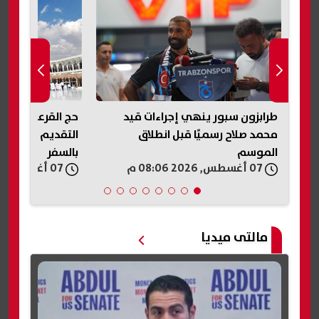
 من
طرابزون سبور ينهي إجراءات قيد
ح
وية
محمد صلاح رسميًا قبل انطلاق
التقديم والفئات 
الموسم
بالسفر
07 أغسطس, 2026 08:06 م
07 أغسطس, 2026 07:50 م
مالتى ميديا