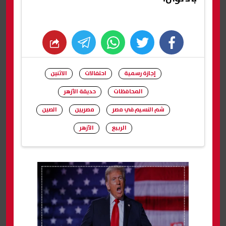
whats
twitter
facebook
إجازة رسمية
احتفالات
الاثنين
المحافظات
حديقة الأزهر
شم النسيم في مصر
مصريين
الصين
الربيع
الأزهر
شارك