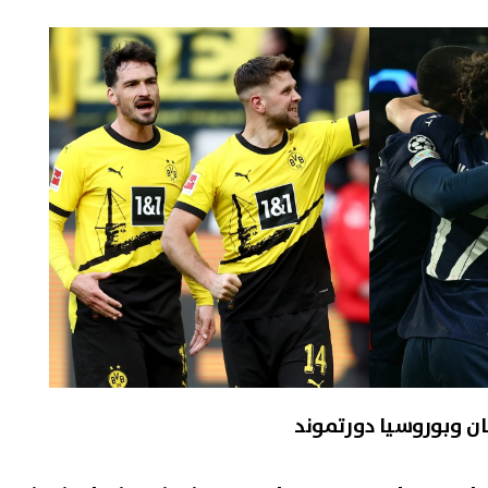
 رمضان ينقذ ابنته من حكم
الموعد الرسمي.. نتيجة تنسي
دام.. نكشف تفاصيل جديدة من
الأ
مسلسل “عشماوي” برمضان 2027
ورابط الاستعلام
08 أغسطس, 2026 10:24 ص
)
ان وبوروسيا دورتموند