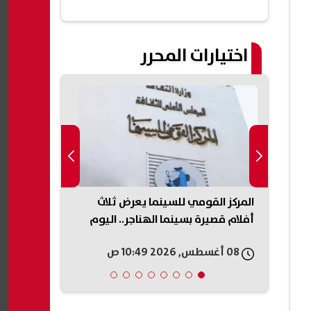
(خاص)
اختيارات المحرر
ق رياض
المركز القومي للسينما يعرض ثلاث
شيرين عبد ال
طفال وأولى ابتدائي الأزهر 2026
أفلام قصيرة بسينما الهناجر.. اليوم
الساحل الشما
الجمهور
08 أغسطس, 2026 10:49 ص
08 أغسطس, 2026 10:41 ص