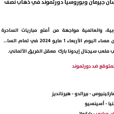
سان جيرمان وبوروسيا دورتموند في ذهاب نصف
وبية، والعالمية مواجهة من أمتع مباريات الساحرة
ء اليوم الأربعاء 1 مايو 2024
في تمام الساعة
ملعب سيجنال إيدونا بارك
معقل الفريق الألماني.
متوقع ضد دورتموند
اركينيوس - بيرالدو - هيرنانديز
نيا - أسينسيو
ان مبابي
- باركولا