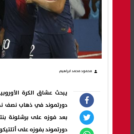
محمود محمد ابراهيم
يبحث عشاق الكرة الأوروب
دورتموند في ذهاب نصف نه
دورتموند بفوزه على أتلتيكو مدريد بنتيجة 5- 4 بمجمو