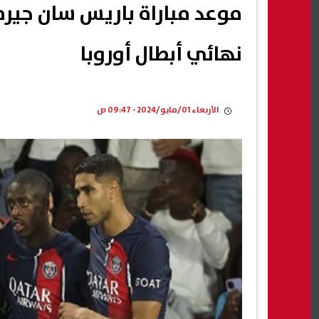
موعد مباراة باريس سان جير
نهائي أبطال أوروبا
الأربعاء 01/مايو/2024 - 09:47 ص