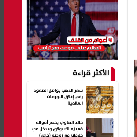
الأكثر قراءة
سعر الذهب يواصل الصعود
رغم إغلاق البورصات
العالمية
خالد الصاوي يخسر أمواله
في زمالك بولاق ويدخل في
خلافات مع زوجته (خاص)