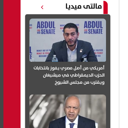
مالتى ميديا
أمريكي من أصل مصري يفوز بانتخابات
الحزب الديمقراطي في ميشيغان
ويقترب من مجلس الشيوخ
(انفوجرافيك)