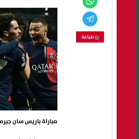
طباعة
مواعيد مباريات اليوم السبت 8-8-
سعر الدولار تحت 50 جنيه.. الأخضر في
محمد
تراجع مستمر منذ الاسبوع الماضي
الإع
08 أغسطس, 2026 10:25 ص
08 أغسطس, 2026 10:24 ص
(خاص
مباراة باريس سان جيرم