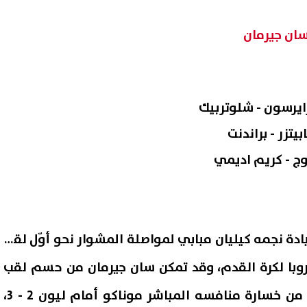
سان جيرمان
رايرسون - شلوتربيك
تزر - براندنت
ج - كريم اديمي
دة نجمه كيليان مبابي لمواصلة المشوار نحو أوّل لقب
روبا لكرة القدم، وقد تمكن سان جيرمان من حسم لقب
الدوري الفرنسي، مستفيدا من خسارة منافسه المباشر موناكو أمام ليون 2 - 3،