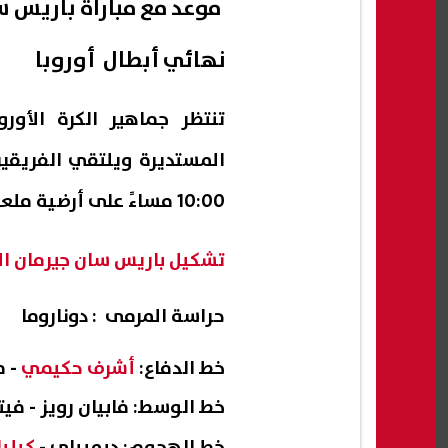
موعد مع مباراة باريس 
نهائي أبطال أوروبا
تنتظر جماهير الكرة الأور
المستديرة و
يلتقي الفريقين مسا
10:00 مساءً على أرضية ملعب
تشكيل باريس سان جيرمان ال
حراسة المرمى : دوناروما
خط الدفاع:
أشرف حكيمي
- م
خط الوسط: فابيان رويز - فيت
خط الهجوم: ديمبيلي -
كيلي