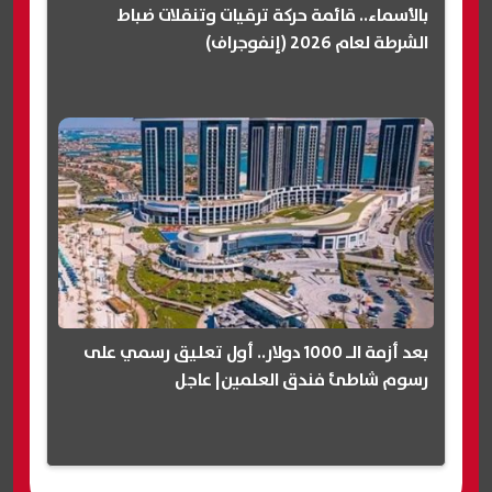
بالأسماء.. قائمة حركة ترقيات وتنقلات ضباط
الشرطة لعام 2026 (إنفوجراف)
بعد أزمة الـ 1000 دولار.. أول تعليق رسمي على
رسوم شاطئ فندق العلمين| عاجل