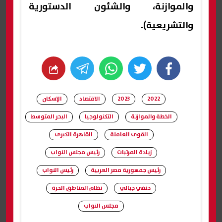
والموازنة، والشئون الدستورية
والتشريعية).
whats
twitter
facebook
2022
2023
الاقتصاد
الإسكان
الخطة والموازنة
التكنولوجيا
البحر المتوسط
القوى العاملة
القاهرة الكبرى
زيادة المرتبات
رئيس مجلس النواب
رئيس جمهورية مصر العربية
رئيس النواب
حنفي جبالي
نظام المناطق الحرة
مجلس النواب
شارك