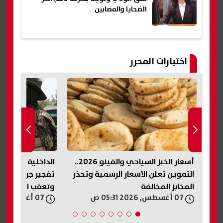
الضحايا والمصابين
اختيارات المحرر
أسعار الخبز السياحي والفينو 2026..
الداخلية السورية تصدر بيانًا بشأن
ابنة «مذيع الجنا
حذر
تفجير جرمانا.. استمرار التحقيقات
في فيديو متداول
وتعقب المتورطين
كلمة بابا»
07 أغسطس, 2026 05:19 ص
07 أغسطس, 2026 04:33 ص