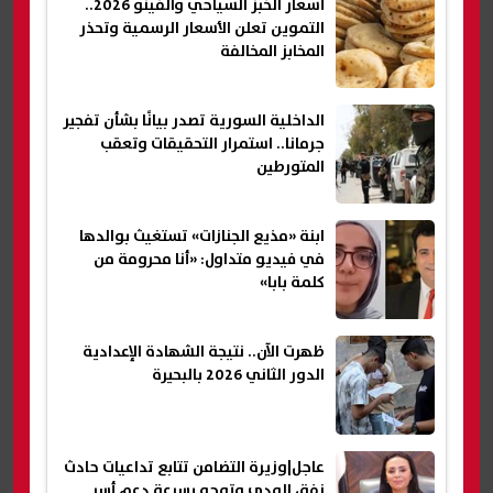
أسعار الخبز السياحي والفينو 2026..
التموين تعلن الأسعار الرسمية وتحذر
المخابز المخالفة
الداخلية السورية تصدر بيانًا بشأن تفجير
جرمانا.. استمرار التحقيقات وتعقب
المتورطين
ابنة «مذيع الجنازات» تستغيث بوالدها
في فيديو متداول: «أنا محرومة من
كلمة بابا»
ظهرت الآن.. نتيجة الشهادة الإعدادية
الدور الثاني 2026 بالبحيرة
عاجل|وزيرة التضامن تتابع تداعيات حادث
نفق الودي وتوجه بسرعة دعم أسر