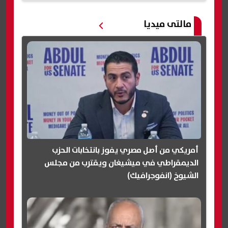
مالتى ميديا
أمريكي من أصل مصري يفوز بانتخابات الحزب
الديمقراطي في ميشيغان ويقترب من مجلس
الشيوخ (انفوجرافيك)