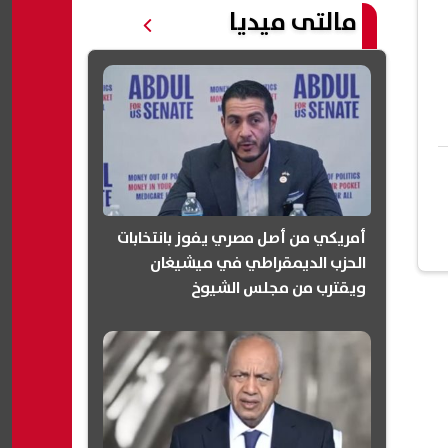
مالتى ميديا
أمريكي من أصل مصري يفوز بانتخابات
الحزب الديمقراطي في ميشيغان
ويقترب من مجلس الشيوخ
(انفوجرافيك)