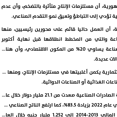
رية، أن مستلزمات الإنتاج متأثرة بالتضخم، وأن عدم
 تؤدي إلى التباطؤ وتعيق نمو التقدم الصناعي.
عة، أن العمل حاليا قائم على محورين رئيسيين، منها
ناعة والتي من المخطط انطلاقها قبل نهاية أكتوبر
المقبل، مؤكدا أن قطاع الصناعة يساوي 20% من المكون الاقتصادي، وأن هناك
ات عديدة.
 152 فرصة استثمارية يكمن أغلبيتها في مستلزمات الإنتاج، ومنها ما
ة إعادة تشغيل بطاقة التموين
الأحد المقبل.. آخر موعد لتسجي
ات الغذائية أو الصناعات الدوائية.
إيقافها؟ خطوات تقديم طلب
المرحلة الأولى للتنسيق الإلكت
لم
كما أشار أيضا، إلى أن قيمة الصادرات الصناعية صعدت من 21.1 مليار دولار خلال عام
07 أغسطس, 2026 07:22 م
2014 إلى 22.2 مليار جولار في عام 2022 بزيادة 83.5%، كما ارتفع الناتج الصناعي من
357 مليار جنيه خلال العام المالي 2013-2014 إلى 1.252 مليار جنيه خلال العام