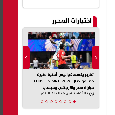
اختيارات المحرر
ل رغبات
تقرير يكشف كواليس أمنية مثيرة
الدولار يتراجع
روني
في مونديال 2026.. تهديدات طالت
يدور في الأس
مباراة مصر والأرجنتين وميسي
الوظائف الأمر
07 أغسطس, 2026 08:21 م
07 أغسطس, 2026 08:10 م