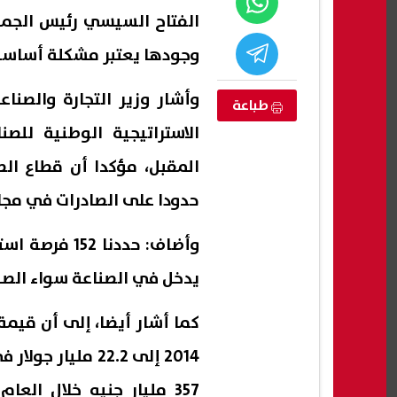
الفتاح السيسي رئيس الجمهو
وجودها يعتبر مشكلة أساسية
وأشار وزير التجارة والصنا
طباعة
الاستراتيجية الوطنية للص
حدودا على الصادرات في مجال
وأضاف: حددنا
 نخنق إيران
«تربوي» يقدم نصائح نفسية لطلاب
كيفي
يدخل في الصناعة سواء الصناع
خم بنسبة تصل
الثانوية العامة 2026 لاختيار الكلية
بعد 
المناسبة
التظ
07 أغسطس, 2026 07:42 م
07 أغسطس, 2026 07:29 م