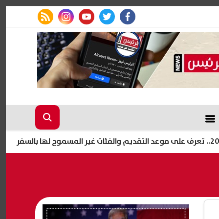
rss feed
instagram
youtube
twitter
facebook
طراب