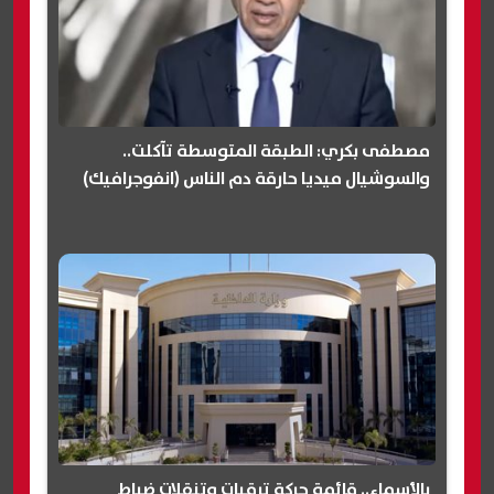
مصطفى بكري: الطبقة المتوسطة تآكلت..
والسوشيال ميديا حارقة دم الناس (انفوجرافيك)
بالأسماء.. قائمة حركة ترقيات وتنقلات ضباط