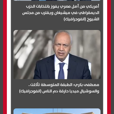
أمريكي من أصل مصري يفوز بانتخابات الحزب
الديمقراطي في ميشيغان ويقترب من مجلس
الشيوخ (انفوجرافيك)
مصطفى بكري: الطبقة المتوسطة تآكلت..
والسوشيال ميديا حارقة دم الناس (انفوجرافيك)