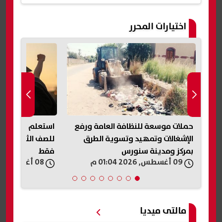
اختيارات المحرر
عية المصرية 6.2
حملات موسعة للنظافة العامة ورفع
استعلم فورًا.. نت
الإشغالات وتمهيد وتسوية الطرق
بمركز ومدينة سنورس
فقط
09 أغسطس, 2026 01:04 م
08 أغسطس, 2026 08:41 م
مالتى ميديا