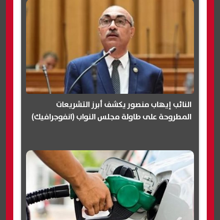
النائب إيهاب منصور يكشف أبرز التشريعات
المطروحة على طاولة مجلس النواب (انفوجرافيك)